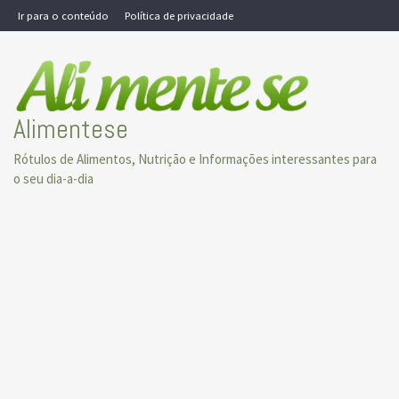
Skip
Ir para o conteúdo
Política de privacidade
to
content
Alimentese
Rótulos de Alimentos, Nutrição e Informações interessantes para
o seu dia-a-dia