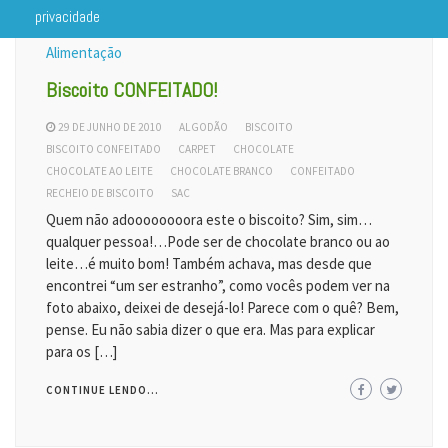
privacidade
Alimentação
Biscoito CONFEITADO!
29 DE JUNHO DE 2010
ALGODÃO
BISCOITO
BISCOITO CONFEITADO
CARPET
CHOCOLATE
CHOCOLATE AO LEITE
CHOCOLATE BRANCO
CONFEITADO
RECHEIO DE BISCOITO
SAC
Quem não adoooooooora este o biscoito? Sim, sim…
qualquer pessoa!…Pode ser de chocolate branco ou ao
leite…é muito bom! Também achava, mas desde que
encontrei “um ser estranho”, como vocês podem ver na
foto abaixo, deixei de desejá-lo! Parece com o quê? Bem,
pense. Eu não sabia dizer o que era. Mas para explicar
para os […]
CONTINUE LENDO...