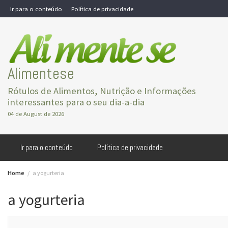
Skip
Ir para o conteúdo
Política de privacidade
to
content
Alimentese
Rótulos de Alimentos, Nutrição e Informações
interessantes para o seu dia-a-dia
04 de August de 2026
Ir para o conteúdo
Política de privacidade
Home
a yogurteria
a yogurteria