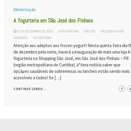
Alimentação
A Yogurteria em São José dos Pinhais
07 DE DEZEMBRO DE 2010
A YOGURTERIA
FROZEN
FROZEN YOGURT
SAUDÁVEL
YOGURTERIA
Atenção aos adeptos aos frozen yogurt! Nesta quinta-feira dia 0
de dezembro pela noite, haverá a inauguração de mais uma loja A
Yogurteria no Shopping São José, em São José dos Pinhais – PR
(região metropolitana de Curitiba). à“tima notícia saber que
opçàµes saudáveis de sobremesas ou lanches estão sendo mais
acessíveis a todos! Se […]
CONTINUE LENDO...