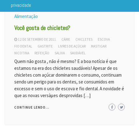
privacidade
Alimentação
Você gosta de chicletes?
12 DE SETEMBRO DE 2011
CÁRIE
CHICLETES
ESCOVA
FIO DENTAL
GASTRITE
LIVRES DE AÇÚCAR
MASTIGAR
NICOTINA
REFEIÇÃO
SALIVA
SAUDÁVEL
Quem não gosta , não é mesmo? E a boa notícia é que
estamos na era dos chicletes saudáveis! Apesar de os
chicletes com açúcar dominarem o consumo, continuam
sendo um perigo para os dentes, se consumidos em
excesso e sem o uso de escova e fio dental. A novidade é
que as novas versàµes desprovidas […]
CONTINUE LENDO...