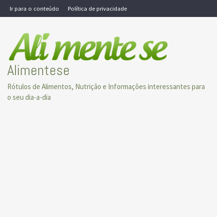
Skip
Ir para o conteúdo
Política de privacidade
to
content
Alimentese
Rótulos de Alimentos, Nutrição e Informações interessantes para
o seu dia-a-dia