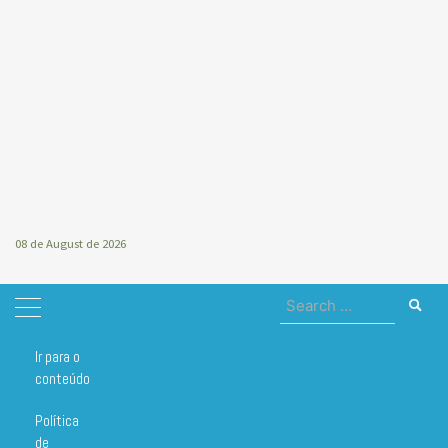
08 de August de 2026
Search
for:
Ir para o
Home
chicletes
conteúdo
chicletes
Política
de