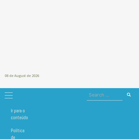
08 de August de 2026
Search
for:
Ir para o
Home
home
conteúdo
home
Política
de