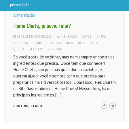
privacidade
Alimentação
Home Chefs, já ouviu falar?
29 DE SETEMBRO DE 2011
ALIMENTAÇÃO
ARROZ
CHEFS
COZINHAR
FRANGO
GASTRONOMICO
HOME
KITS
QUINOA
RECEITAS
VEGETAIS
Se você gosta de cozinhar, mas nem sempre encontra os
ingredientes que precisa…você tem que conhecer!
Home Chefs, são pessoas que adoram cozinhar, e
querem ajudar você a sempre ter o que precisa para
preparar os mais diversos pratos! E para isso, eles criaram
os Kits Gastronômicos Home Chefs! Nesses kits, há os
principais ingredientes […]
CONTINUE LENDO...