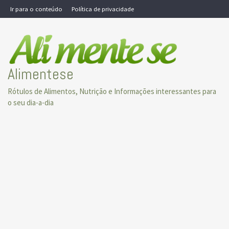
Skip
Ir para o conteúdo
Política de privacidade
to
content
Alimentese
Rótulos de Alimentos, Nutrição e Informações interessantes para
o seu dia-a-dia