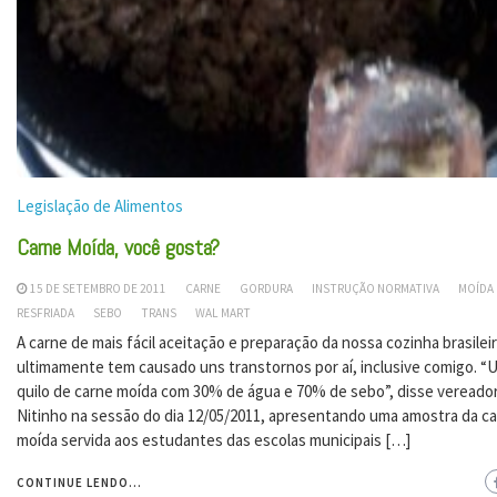
Legislação de Alimentos
Carne Moída, você gosta?
15 DE SETEMBRO DE 2011
CARNE
GORDURA
INSTRUÇÃO NORMATIVA
MOÍDA
RESFRIADA
SEBO
TRANS
WAL MART
A carne de mais fácil aceitação e preparação da nossa cozinha brasilei
ultimamente tem causado uns transtornos por aí, inclusive comigo. “
quilo de carne moída com 30% de água e 70% de sebo”, disse vereado
Nitinho na sessão do dia 12/05/2011, apresentando uma amostra da c
moída servida aos estudantes das escolas municipais […]
CONTINUE LENDO...