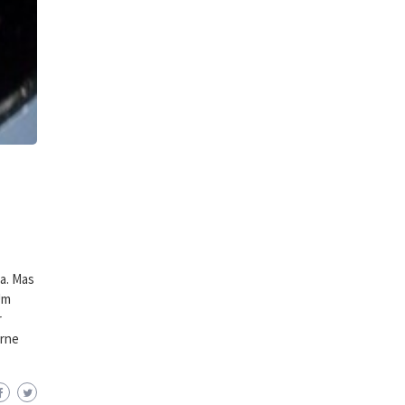
ra. Mas
Um
r
arne