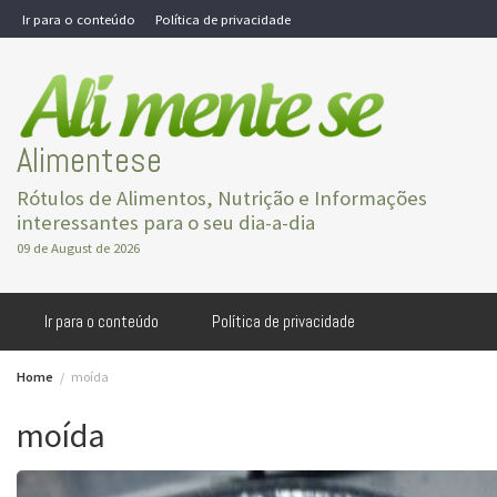
Skip
Ir para o conteúdo
Política de privacidade
to
content
Alimentese
Rótulos de Alimentos, Nutrição e Informações
interessantes para o seu dia-a-dia
09 de August de 2026
Ir para o conteúdo
Política de privacidade
Home
moída
moída