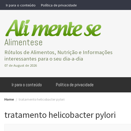
Skip
Ir para o conteúdo
Política de privacidade
to
content
Alimentese
Rótulos de Alimentos, Nutrição e Informações
interessantes para o seu dia-a-dia
07 de August de 2026
Ir para o conteúdo
Política de privacidade
Home
tratamento helicobacter pylori
tratamento helicobacter pylori