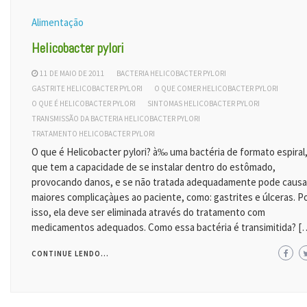
Alimentação
Helicobacter pylori
11 DE MAIO DE 2011
BACTERIA HELICOBACTER PYLORI
GASTRITE HELICOBACTER PYLORI
O QUE COMER HELICOBACTER PYLORI
O QUE É HELICOBACTER PYLORI
SINTOMAS HELICOBACTER PYLORI
TRANSMISSÃO DA BACTERIA HELICOBACTER PYLORI
TRATAMENTO HELICOBACTER PYLORI
O que é Helicobacter pylori? à‰ uma bactéria de formato espiral
que tem a capacidade de se instalar dentro do estômado,
provocando danos, e se não tratada adequadamente pode causa
maiores complicaçàµes ao paciente, como: gastrites e úlceras. P
isso, ela deve ser eliminada através do tratamento com
medicamentos adequados. Como essa bactéria é transimitida? [
CONTINUE LENDO...