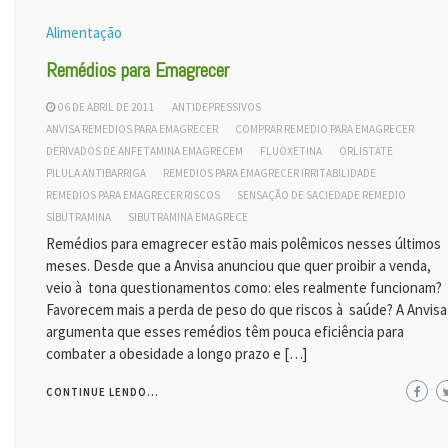
Alimentação
Remédios para Emagrecer
06 DE ABRIL DE 2011
ANTIDEPRESSIVOS
ANVISA REMEDIOS PARA EMAGRECER
COMPRAR REMEDIO PARA EMAGRECER
DERIVADOS DE ANFETAMINA EMAGRECEM
FLUOXETINA
ORLISTATE
PILULA ANTIBARRIGA
REMEDIOS PARA EMAGRECER IRRITABILIDADE
REMEDIOS PARA EMAGRECER RISCOS
SENSAÇÃO DE SACIEDADE REMEDIO
SIBUTRAMINA
SIBUTRAMINA EMAGRECE
Remédios para emagrecer estão mais polêmicos nesses últimos
meses. Desde que a Anvisa anunciou que quer proibir a venda,
veio à tona questionamentos como: eles realmente funcionam?
Favorecem mais a perda de peso do que riscos à saúde? A Anvisa
argumenta que esses remédios têm pouca eficiência para
combater a obesidade a longo prazo e […]
CONTINUE LENDO...