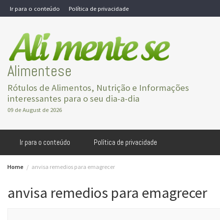
Skip
Ir para o conteúdo
Política de privacidade
to
content
Alimentese
Rótulos de Alimentos, Nutrição e Informações
interessantes para o seu dia-a-dia
09 de August de 2026
Ir para o conteúdo
Política de privacidade
Home
anvisa remedios para emagrecer
anvisa remedios para emagrecer