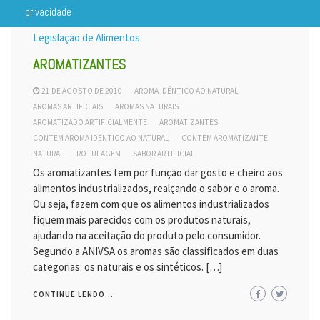
privacidade
Legislação de Alimentos
AROMATIZANTES
21 DE AGOSTO DE 2010
AROMA IDÊNTICO AO NATURAL
AROMAS ARTIFICIAIS
AROMAS NATURAIS
AROMATIZADO ARTIFICIALMENTE
AROMATIZANTES
CONTÉM AROMA IDÊNTICO AO NATURAL
CONTÉM AROMATIZANTE
NATURAL
ROTULAGEM
SABOR ARTIFICIAL
Os aromatizantes tem por função dar gosto e cheiro aos
alimentos industrializados, realçando o sabor e o aroma.
Ou seja, fazem com que os alimentos industrializados
fiquem mais parecidos com os produtos naturais,
ajudando na aceitação do produto pelo consumidor.
Segundo a ANIVSA os aromas são classificados em duas
categorias: os naturais e os sintéticos. […]
CONTINUE LENDO...