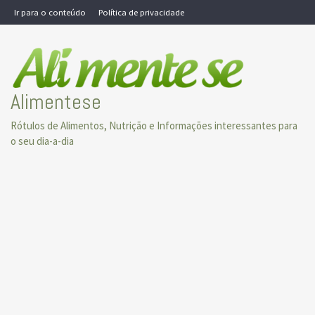
Skip
Ir para o conteúdo
Política de privacidade
to
content
Alimentese
Rótulos de Alimentos, Nutrição e Informações interessantes para
o seu dia-a-dia