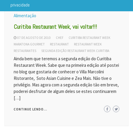
privacidade
Alimentação
Curitiba Restaurant Week, vai voltar!!!
07 DE AGOSTO DE 2010
CHEF
CURITIBA RESTAURANT WEEK
MARATONA GOURMET
RESTAURANT
RESTAURANT WEEK
RESTAURANTES
SEGUNDA EDIÇÃO RESTAURANT WEEK CURITIBA
Ainda bem que teremos a segunda edição do Curitiba
Restaurant Week. Sabe que na primeira edição até postei
no blog que gostaria de conhecer o Villa Marcolini
Ristorante, Soto Asian Cuisine e Zea Mais. Não tive o
privilégio. Mas agora com a segunda edição tão em breve,
poderei desfrutar de algum deles se estes continuarem
[…]
CONTINUE LENDO...