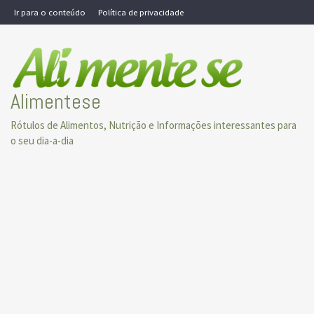
Skip
Ir para o conteúdo
Política de privacidade
to
content
Alimentese
Rótulos de Alimentos, Nutrição e Informações interessantes para
o seu dia-a-dia