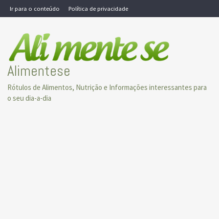
Skip
Ir para o conteúdo
Política de privacidade
to
content
Alimentese
Rótulos de Alimentos, Nutrição e Informações interessantes para
o seu dia-a-dia