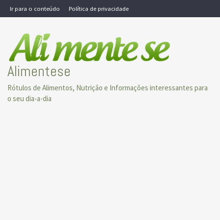
Skip
Ir para o conteúdo
Política de privacidade
to
content
Alimentese
Rótulos de Alimentos, Nutrição e Informações interessantes para
o seu dia-a-dia