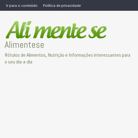
Skip
Ir para o conteúdo
Política de privacidade
to
content
Alimentese
Rótulos de Alimentos, Nutrição e Informações interessantes para
o seu dia-a-dia