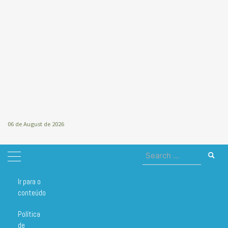
06 de August de 2026
Search
for:
Ir para o
Home
india
conteúdo
india
Política
de