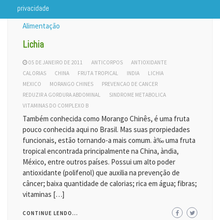
privacidade
Alimentação
Lichia
05 DE JANEIRO DE 2011
ANTICORPOS
ANTIOXIDANTE
CALORIAS
CHINA
FRUTA TROPICAL
INDIA
LICHIA
MEXICO
MORANGO CHINES
PREVENCAO DE CANCER
REDUZIR A GORDURA ABDOMINAL
SINDROME METABOLICA
VITAMINAS DO COMPLEXO B
Também conhecida como Morango Chinês, é uma fruta
pouco conhecida aqui no Brasil. Mas suas prorpiedades
funcionais, estão tornando-a mais comum. à‰ uma fruta
tropical encontrada principalmente na China, àndia,
México, entre outros países. Possui um alto poder
antioxidante (polifenol) que auxilia na prevenção de
câncer; baixa quantidade de calorias; rica em água; fibras;
vitaminas […]
CONTINUE LENDO...