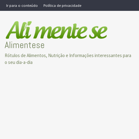
Skip
Ir para o conteúdo
Política de privacidade
to
content
Alimentese
Rótulos de Alimentos, Nutrição e Informações interessantes para
o seu dia-a-dia