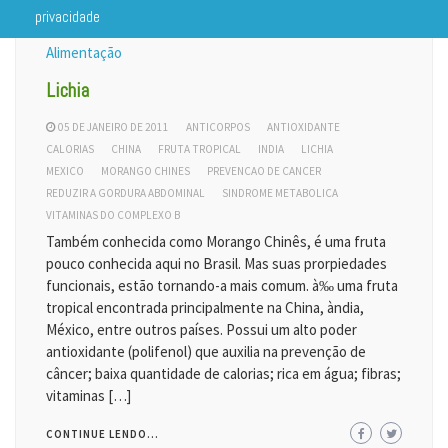
privacidade
Alimentação
Lichia
05 DE JANEIRO DE 2011
ANTICORPOS
ANTIOXIDANTE
CALORIAS
CHINA
FRUTA TROPICAL
INDIA
LICHIA
MEXICO
MORANGO CHINES
PREVENCAO DE CANCER
REDUZIR A GORDURA ABDOMINAL
SINDROME METABOLICA
VITAMINAS DO COMPLEXO B
Também conhecida como Morango Chinês, é uma fruta
pouco conhecida aqui no Brasil. Mas suas prorpiedades
funcionais, estão tornando-a mais comum. à‰ uma fruta
tropical encontrada principalmente na China, àndia,
México, entre outros países. Possui um alto poder
antioxidante (polifenol) que auxilia na prevenção de
câncer; baixa quantidade de calorias; rica em água; fibras;
vitaminas […]
CONTINUE LENDO...