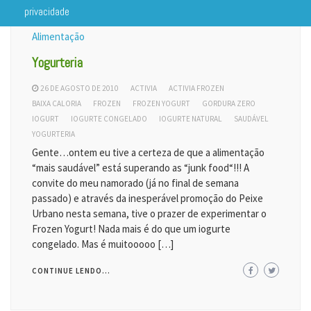
privacidade
Alimentação
Yogurteria
26 DE AGOSTO DE 2010
ACTIVIA
ACTIVIA FROZEN
BAIXA CALORIA
FROZEN
FROZEN YOGURT
GORDURA ZERO
IOGURT
IOGURTE CONGELADO
IOGURTE NATURAL
SAUDÁVEL
YOGURTERIA
Gente…ontem eu tive a certeza de que a alimentação
“mais saudável” está superando as “junk food“!!! A
convite do meu namorado (já no final de semana
passado) e através da inesperável promoção do Peixe
Urbano nesta semana, tive o prazer de experimentar o
Frozen Yogurt! Nada mais é do que um iogurte
congelado. Mas é muitooooo […]
CONTINUE LENDO...