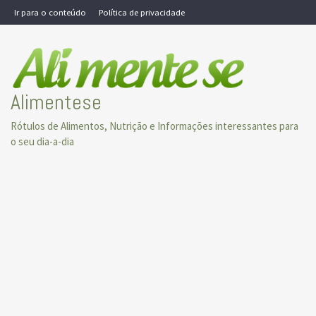
Skip
Ir para o conteúdo
Política de privacidade
to
content
Alimentese
Rótulos de Alimentos, Nutrição e Informações interessantes para
o seu dia-a-dia