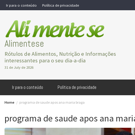
Skip
Ir para o conteúdo
Política de privacidade
to
content
Alimentese
Rótulos de Alimentos, Nutrição e Informações
interessantes para o seu dia-a-dia
31 de July de 2026
Ir para o conteúdo
Política de privacidade
Home
programa de saude apos ana maria braga
programa de saude apos ana mari