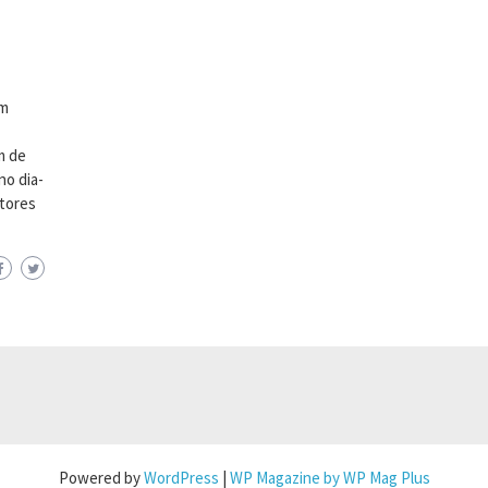
em
m de
no dia-
ltores
Powered by
WordPress
|
WP Magazine by WP Mag Plus