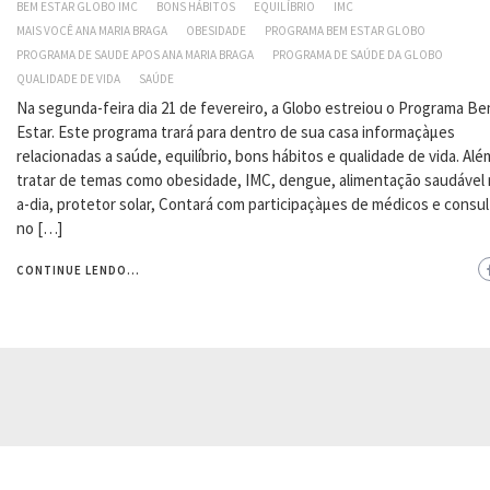
BEM ESTAR GLOBO IMC
BONS HÁBITOS
EQUILÍBRIO
IMC
MAIS VOCÊ ANA MARIA BRAGA
OBESIDADE
PROGRAMA BEM ESTAR GLOBO
PROGRAMA DE SAUDE APOS ANA MARIA BRAGA
PROGRAMA DE SAÚDE DA GLOBO
QUALIDADE DE VIDA
SAÚDE
Na segunda-feira dia 21 de fevereiro, a Globo estreiou o Programa B
Estar. Este programa trará para dentro de sua casa informaçàµes
relacionadas a saúde, equilíbrio, bons hábitos e qualidade de vida. Alé
tratar de temas como obesidade, IMC, dengue, alimentação saudável 
a-dia, protetor solar, Contará com participaçàµes de médicos e consu
no […]
CONTINUE LENDO...