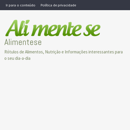
Skip
Ir para o conteúdo
Política de privacidade
to
content
Alimentese
Rótulos de Alimentos, Nutrição e Informações interessantes para
o seu dia-a-dia