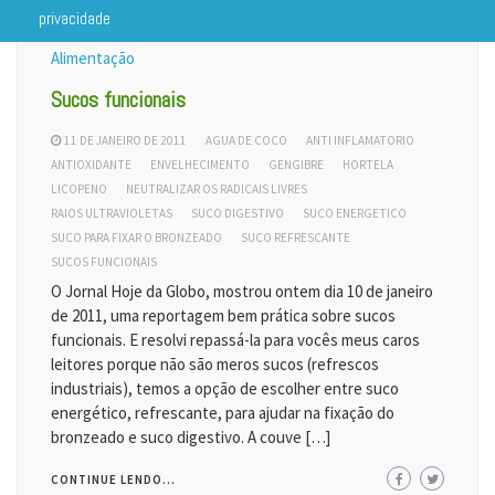
privacidade
Alimentação
Sucos funcionais
11 DE JANEIRO DE 2011
AGUA DE COCO
ANTI INFLAMATORIO
ANTIOXIDANTE
ENVELHECIMENTO
GENGIBRE
HORTELA
LICOPENO
NEUTRALIZAR OS RADICAIS LIVRES
RAIOS ULTRAVIOLETAS
SUCO DIGESTIVO
SUCO ENERGETICO
SUCO PARA FIXAR O BRONZEADO
SUCO REFRESCANTE
SUCOS FUNCIONAIS
O Jornal Hoje da Globo, mostrou ontem dia 10 de janeiro
de 2011, uma reportagem bem prática sobre sucos
funcionais. E resolvi repassá-la para vocês meus caros
leitores porque não são meros sucos (refrescos
industriais), temos a opção de escolher entre suco
energético, refrescante, para ajudar na fixação do
bronzeado e suco digestivo. A couve […]
CONTINUE LENDO...