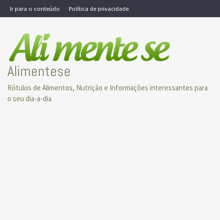
Skip
Ir para o conteúdo
Política de privacidade
to
content
Alimentese
Rótulos de Alimentos, Nutrição e Informações interessantes para
o seu dia-a-dia