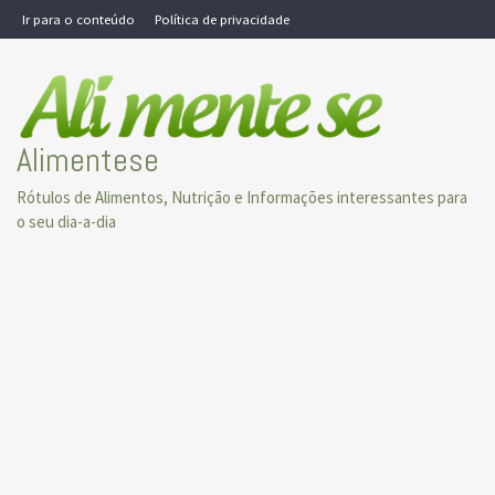
Skip
Ir para o conteúdo
Política de privacidade
to
content
Alimentese
Rótulos de Alimentos, Nutrição e Informações interessantes para
o seu dia-a-dia