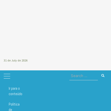
31 de July de 2026
Search
for:
Ir para o
Home
vitamina
conteúdo
vitamina
Política
de