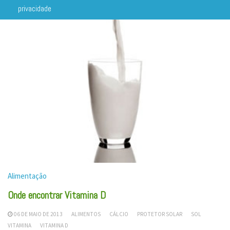
privacidade
Alimentação
Onde encontrar Vitamina D
06 DE MAIO DE 2013
ALIMENTOS
CÁLCIO
PROTETOR SOLAR
SOL
VITAMINA
VITAMINA D