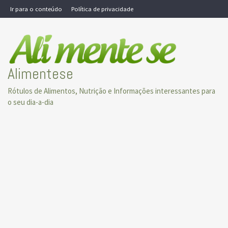
Skip
Ir para o conteúdo
Política de privacidade
to
content
Alimentese
Rótulos de Alimentos, Nutrição e Informações interessantes para
o seu dia-a-dia