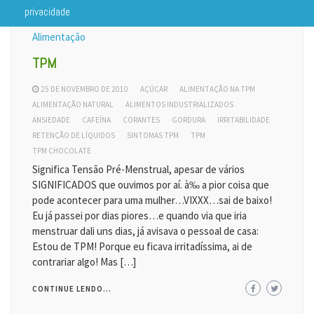
privacidade
Alimentação
TPM
25 DE NOVEMBRO DE 2010
AÇÚCAR
ALIMENTAÇÃO NA TPM
ALIMENTAÇÃO NATURAL
ALIMENTOS INDUSTRIALIZADOS
ANSIEDADE
CAFEÍNA
CORANTES
GORDURA
IRRITABILIDADE
RETENÇÃO DE LÍQUIDOS
SINTOMAS TPM
TPM
TPM CHOCOLATE
Significa Tensão Pré-Menstrual, apesar de vários
SIGNIFICADOS que ouvimos por aí. à‰ a pior coisa que
pode acontecer para uma mulher…VIXXX…sai de baixo!
Eu já passei por dias piores…e quando via que iria
menstruar dali uns dias, já avisava o pessoal de casa:
Estou de TPM! Porque eu ficava irritadíssima, ai de
contrariar algo! Mas […]
CONTINUE LENDO...