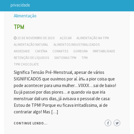
privacidade
Alimentação
TPM
25 DE NOVEMBRO DE 2010
AÇÚCAR
ALIMENTAÇÃO NA TPM
ALIMENTAÇÃO NATURAL
ALIMENTOS INDUSTRIALIZADOS
ANSIEDADE
CAFEÍNA
CORANTES
GORDURA
IRRITABILIDADE
RETENÇÃO DE LÍQUIDOS
SINTOMAS TPM
TPM
TPM CHOCOLATE
Significa Tensão Pré-Menstrual, apesar de vários
SIGNIFICADOS que ouvimos por aí. à‰ a pior coisa que
pode acontecer para uma mulher…VIXXX…sai de baixo!
Eu já passei por dias piores…e quando via que iria
menstruar dali uns dias, já avisava o pessoal de casa:
Estou de TPM! Porque eu ficava irritadíssima, ai de
contrariar algo! Mas […]
CONTINUE LENDO...