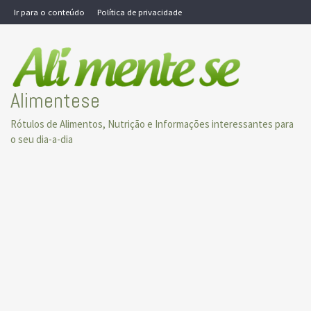
Skip
Ir para o conteúdo
Política de privacidade
to
content
Alimentese
Rótulos de Alimentos, Nutrição e Informações interessantes para
o seu dia-a-dia