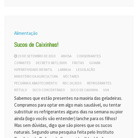
Alimentação
Sucos de Caixinhas!
19 DE SETEMBRO DE 2010
ANVISA
CONSERVANTES
CORANTES
DECRETO 6871/2009
FRUTAS
GOIABA
HIPERATIVIDADE INFANTIL
LARANJA
LEGISLAÇÃO
MINISTÉRIO DA AGRICULTURA
NÉCTARES
PECUÁRIA E ABASTECIMENTO
RDC 24/2010
REFRIGERANTES
RÓTULO
SUCO CONCENTRADO
SUCO DE CAIXINHA
UVA
Sabemos que estão presentes na maoiria das geladeiras.
Compramos para optar em algo mais saudável, ou tentar
substituir os refrigerantes alguns dias na semana ou pior
ainda (logo vocês vão entender) lanche para os filhos!
Mas sem dúvidas, digo que são piores que os sucos
naturais. Segundo uma pesquisa feita pelo Instituto