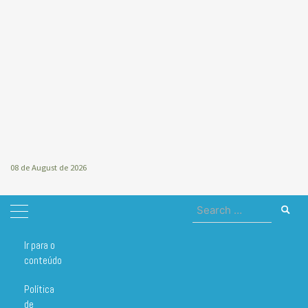
08 de August de 2026
Search
for:
Ir para o
Home
corantes
conteúdo
corantes
Política
de