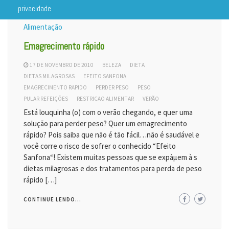
privacidade
Alimentação
Emagrecimento rápido
17 DE NOVEMBRO DE 2010
BELEZA
DIETA
DIETAS MILAGROSAS
EFEITO SANFONA
EMAGRECIMENTO RAPIDO
PERDER PESO
PESO
PULAR REFEIÇÕES
RESTRICAO ALIMENTAR
VERÃO
Está louquinha (o) com o verão chegando, e quer uma
solução para perder peso? Quer um emagrecimento
rápido? Pois saiba que não é tão fácil…não é saudável e
você corre o risco de sofrer o conhecido “Efeito
Sanfona“! Existem muitas pessoas que se expàµem à s
dietas milagrosas e dos tratamentos para perda de peso
rápido […]
CONTINUE LENDO...