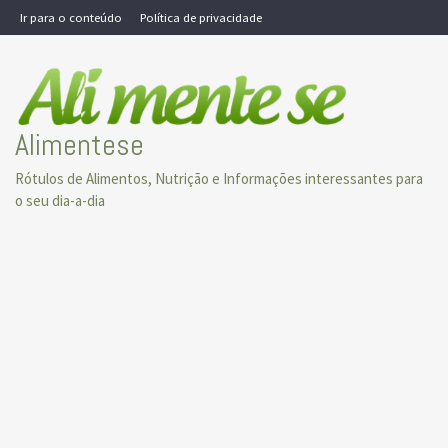
Skip
Ir para o conteúdo
Política de privacidade
to
content
Alimentese
Rótulos de Alimentos, Nutrição e Informações interessantes para
o seu dia-a-dia