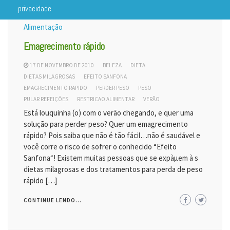
privacidade
Alimentação
Emagrecimento rápido
17 DE NOVEMBRO DE 2010
BELEZA
DIETA
DIETAS MILAGROSAS
EFEITO SANFONA
EMAGRECIMENTO RAPIDO
PERDER PESO
PESO
PULAR REFEIÇÕES
RESTRICAO ALIMENTAR
VERÃO
Está louquinha (o) com o verão chegando, e quer uma
solução para perder peso? Quer um emagrecimento
rápido? Pois saiba que não é tão fácil…não é saudável e
você corre o risco de sofrer o conhecido “Efeito
Sanfona“! Existem muitas pessoas que se expàµem à s
dietas milagrosas e dos tratamentos para perda de peso
rápido […]
CONTINUE LENDO...