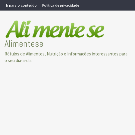
Skip
Ir para o conteúdo
Política de privacidade
to
content
Alimentese
Rótulos de Alimentos, Nutrição e Informações interessantes para
o seu dia-a-dia