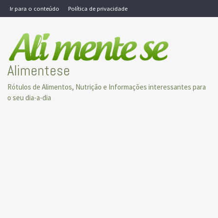
Skip
Ir para o conteúdo
Política de privacidade
to
content
Alimentese
Rótulos de Alimentos, Nutrição e Informações interessantes para
o seu dia-a-dia