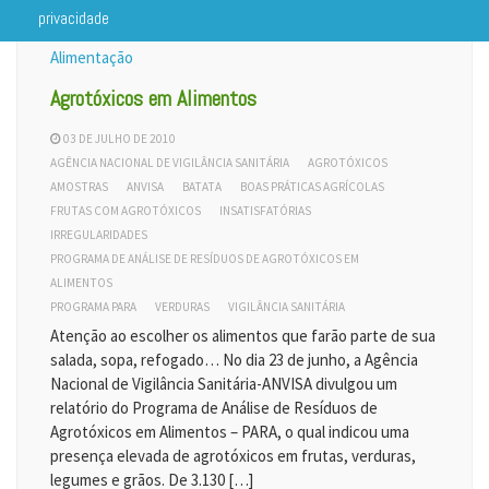
privacidade
Alimentação
Agrotóxicos em Alimentos
03 DE JULHO DE 2010
AGÊNCIA NACIONAL DE VIGILÂNCIA SANITÁRIA
AGROTÓXICOS
AMOSTRAS
ANVISA
BATATA
BOAS PRÁTICAS AGRÍCOLAS
FRUTAS COM AGROTÓXICOS
INSATISFATÓRIAS
IRREGULARIDADES
PROGRAMA DE ANÁLISE DE RESÍDUOS DE AGROTÓXICOS EM
ALIMENTOS
PROGRAMA PARA
VERDURAS
VIGILÂNCIA SANITÁRIA
Atenção ao escolher os alimentos que farão parte de sua
salada, sopa, refogado… No dia 23 de junho, a Agência
Nacional de Vigilância Sanitária-ANVISA divulgou um
relatório do Programa de Análise de Resíduos de
Agrotóxicos em Alimentos – PARA, o qual indicou uma
presença elevada de agrotóxicos em frutas, verduras,
legumes e grãos. De 3.130 […]