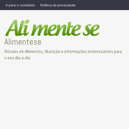
Skip
Ir para o conteúdo
Política de privacidade
to
content
Alimentese
Rótulos de Alimentos, Nutrição e Informações interessantes para
o seu dia-a-dia