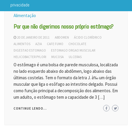
privacidade
Alimentação
Por que não digerimos nosso próprio estômago?
20 DE JANEIRO DE 2011
ABDOMEN
ÁCIDO CLORÍDRICO
ALIMENTOS
AZIA
CAFE FUMO
CHOCOLATE
DIGESTAO ESTOMAGO
ESTOMAGO ORGAO MUSCULAR
HELICOBACTER PYLORI
MUCOSA
ULCERAS
O estômago é uma bolsa de parede musculosa, localizada
no lado esquerdo abaixo do abdômen, logo abaixo das
últimas costelas. Tem o formato da letra J. à‰ um órgão
muscular que liga o esôfago ao intestino delgado. Possui
como função principal a decomposição dos alimentos. Em
um adulto, o estômago tem a capacidade de 3 […]
CONTINUE LENDO...