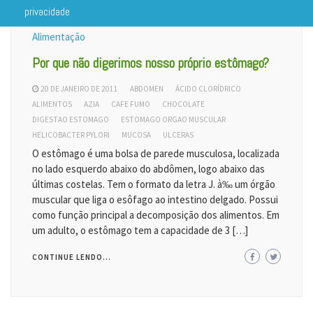
privacidade
Alimentação
Por que não digerimos nosso próprio estômago?
20 DE JANEIRO DE 2011
ABDOMEN
ÁCIDO CLORÍDRICO
ALIMENTOS
AZIA
CAFE FUMO
CHOCOLATE
DIGESTAO ESTOMAGO
ESTOMAGO ORGAO MUSCULAR
HELICOBACTER PYLORI
MUCOSA
ULCERAS
O estômago é uma bolsa de parede musculosa, localizada
no lado esquerdo abaixo do abdômen, logo abaixo das
últimas costelas. Tem o formato da letra J. à‰ um órgão
muscular que liga o esôfago ao intestino delgado. Possui
como função principal a decomposição dos alimentos. Em
um adulto, o estômago tem a capacidade de 3 […]
CONTINUE LENDO...