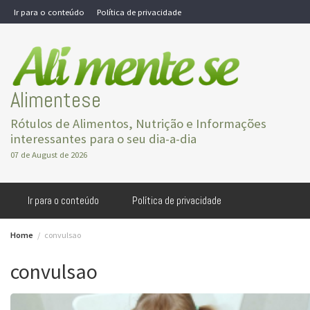
Skip
Ir para o conteúdo
Política de privacidade
to
content
Alimentese
Rótulos de Alimentos, Nutrição e Informações
interessantes para o seu dia-a-dia
07 de August de 2026
Ir para o conteúdo
Política de privacidade
Home
convulsao
convulsao