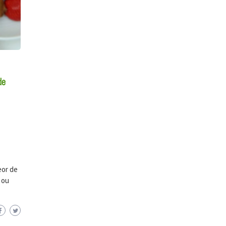
de
eor de
 ou