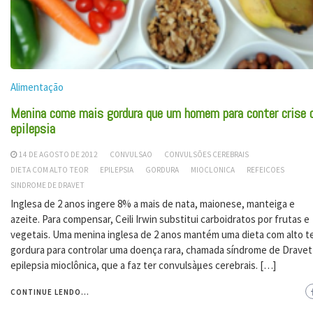
Alimentação
Menina come mais gordura que um homem para conter crise 
epilepsia
14 DE AGOSTO DE 2012
CONVULSAO
CONVULSÕES CEREBRAIS
DIETA COM ALTO TEOR
EPILEPSIA
GORDURA
MIOCLONICA
REFEICOES
SINDROME DE DRAVET
Inglesa de 2 anos ingere 8% a mais de nata, maionese, manteiga e
azeite. Para compensar, Ceili Irwin substitui carboidratos por frutas e
vegetais. Uma menina inglesa de 2 anos mantém uma dieta com alto t
gordura para controlar uma doença rara, chamada síndrome de Dravet
epilepsia mioclônica, que a faz ter convulsàµes cerebrais. […]
CONTINUE LENDO...