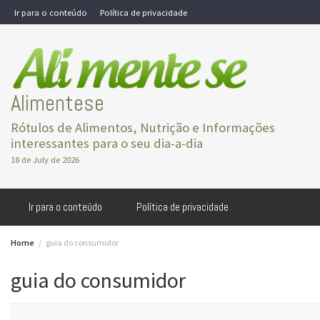
Skip
Ir para o conteúdo
Política de privacidade
to
content
Alimentese
Rótulos de Alimentos, Nutrição e Informações
interessantes para o seu dia-a-dia
18 de July de 2026
Ir para o conteúdo
Política de privacidade
Home
guia do consumidor
guia do consumidor