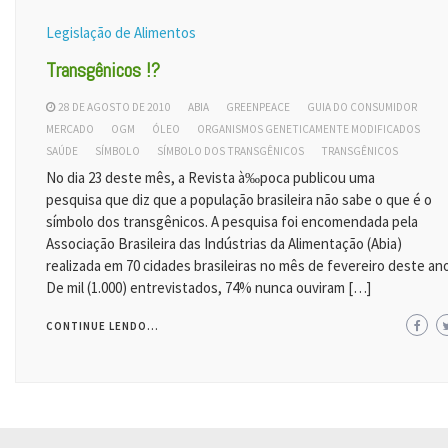
Legislação de Alimentos
Transgênicos !?
28 DE AGOSTO DE 2010
ABIA
GREENPEACE
GUIA DO CONSUMIDOR
MERCADO
OGM
ÓLEO
ORGANISMOS GENETICAMENTE MODIFICADOS
SAÚDE
SÍMBOLO
SÍMBOLO DOS TRANSGÊNICOS
TRANSGÊNICOS
No dia 23 deste mês, a Revista à‰poca publicou uma
pesquisa que diz que a população brasileira não sabe o que é o
símbolo dos transgênicos. A pesquisa foi encomendada pela
Associação Brasileira das Indústrias da Alimentação (Abia)
realizada em 70 cidades brasileiras no mês de fevereiro deste ano
De mil (1.000) entrevistados, 74% nunca ouviram […]
CONTINUE LENDO...