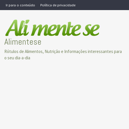
Skip
Ir para o conteúdo
Política de privacidade
to
content
Alimentese
Rótulos de Alimentos, Nutrição e Informações interessantes para
o seu dia-a-dia