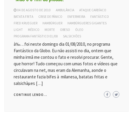
04 DE AGOSTO DE 2010
AMBULÂNCIA
ATAQUE CARDÍACO
BATATA FRITA
CRISE DE PÂNICO
ENFERMEIRA
FANTÁSTICO
FRED KRUEGUER
HAMBÚRGUER
HAMBÚRGUERES GIGANTES
LIGHT
MÉDICO
MORTE
OBESO
ÓLEO
PROGRAMA FANTÁSTICO 01/08
SALSICHÕES
à‰…foi neste domingo dia 01/08/2010, no programa
Fantástico da Globo. Eu não assisti no dia, ontem que
minha irmã me contou o fato e resolvi procurar. Gente,
que horror! Tudo começou com umas fotos e vídeos que
circulavam na net, mas eram da Alemanha, aonde o
restaurante fazia bifes à milanesa, batatas fritas e
salsichàµes […]
CONTINUE LENDO...