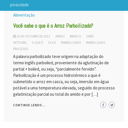
privacidade
Alimentação
Você sabe o que é o Arroz Parboilizado?
10 DE OUTUBRO DE 2011
ARROZ
BRANCO
GRÃO
INTEGRAL
O QUE É
ÓLEO
PARBOILIZADO
PARBOLIZADO
PROCESSO
A palavra parboilizado teve origem na adaptação do
termo inglês parboiled, proveniente da aglutinação de
partial + boiled, ou seja, “parcialmente fervido”.
Parboilização é um processo hidrotérmico a que é
submetido o arroz em casca, ou seja, imersão em água
potável a uma temperatura elevada, seguido do processo
gelatinização parcial ou total do amido e por […]
CONTINUE LENDO...