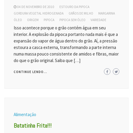
04 DE NOVEMBRO DE 2010
ESTOURO DA PIPOCA
GORDURA VEGETAL HIDROGENADA
GRÃOS DE MILHO
MARGARINA
ÓLEO
ORIGEM
PIPOCA
PIPOCA SEM ÓLEO
VARIEDADE
Isso acontece porque o grão contém água em seu
interior. A explosão da pipoca portanto nada mais é que a
expansão do vapor de água dentro do grão. Aí, a pressão
estoura a casca externa, transformando a parte interna
numa massa pouco consistente de amidos e fibras, maior
do que o grão original. Saiba que […]
CONTINUE LENDO...
Alimentação
Batatinha Frita!!!