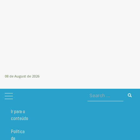
08 de August de 2026
Search
for:
Ir para o
Home
óleo
conteúdo
óleo
Política
de