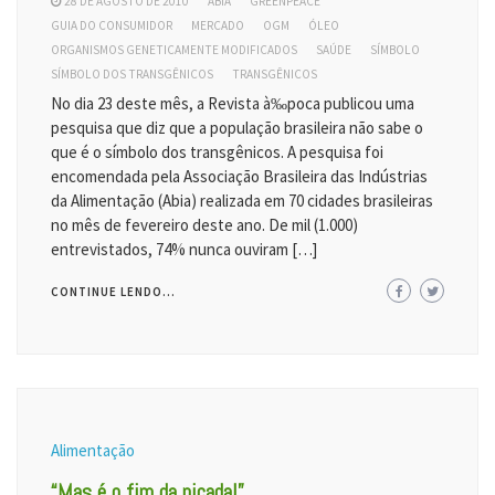
28 DE AGOSTO DE 2010
ABIA
GREENPEACE
GUIA DO CONSUMIDOR
MERCADO
OGM
ÓLEO
ORGANISMOS GENETICAMENTE MODIFICADOS
SAÚDE
SÍMBOLO
SÍMBOLO DOS TRANSGÊNICOS
TRANSGÊNICOS
No dia 23 deste mês, a Revista à‰poca publicou uma
pesquisa que diz que a população brasileira não sabe o
que é o símbolo dos transgênicos. A pesquisa foi
encomendada pela Associação Brasileira das Indústrias
da Alimentação (Abia) realizada em 70 cidades brasileiras
no mês de fevereiro deste ano. De mil (1.000)
entrevistados, 74% nunca ouviram […]
CONTINUE LENDO...
Alimentação
“Mas é o fim da picada!”