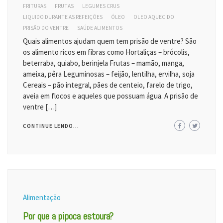
FRITURAS
FRUTAS
LEGUMES CRUS
LIQUIDO DURANTE AS REFEIÇÕES
ÓLEO
OLEO AQUECIDO
PRISÃO DO VENTRE
SAÚDE ALIMENTOS
Quais alimentos ajudam quem tem prisão de ventre? São
os alimento ricos em fibras como Hortaliças – brócolis,
beterraba, quiabo, berinjela Frutas – mamão, manga,
ameixa, pêra Leguminosas – feijão, lentilha, ervilha, soja
Cereais – pão integral, pães de centeio, farelo de trigo,
aveia em flocos e aqueles que possuam água. A prisão de
ventre […]
CONTINUE LENDO...
Alimentação
Por que a pipoca estoura?