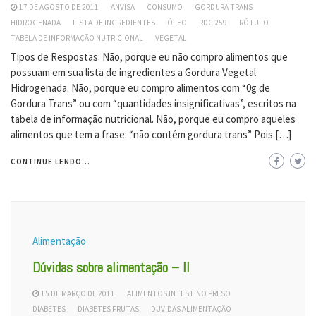
17 DE AGOSTO DE 2011
ANVISA
CONSUMO
GORDURA TRANS
HIDROGENADA
LISTA DE INGREDIENTES
ÓLEO
RDC 259
RÓTULO
TABELA DE INFORMAÇÃO NUTRICIONAL
VEGETAL
Tipos de Respostas: Não, porque eu não compro alimentos que
possuam em sua lista de ingredientes a Gordura Vegetal
Hidrogenada. Não, porque eu compro alimentos com “0g de
Gordura Trans” ou com “quantidades insignificativas”, escritos na
tabela de informação nutricional. Não, porque eu compro aqueles
alimentos que tem a frase: “não contém gordura trans” Pois […]
CONTINUE LENDO...
Alimentação
Dúvidas sobre alimentação – II
15 DE MARÇO DE 2011
ALIMENTOS INTESTINO PRESO
DIABETES
DIABETES FRUTAS
DUVIDAS ALIMENTAÇÃO