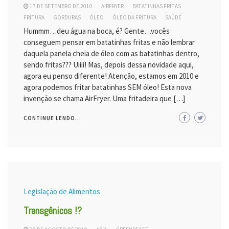
17 DE SETEMBRO DE 2010
AIRFRYER
BATATINHAS FRITAS
FRITURA
GORDURAS
ÓLEO
ÓLEO DA FRITURA
SAÚDE
Hummm…deu água na boca, é? Gente…vocês
conseguem pensar em batatinhas fritas e não lembrar
daquela panela cheia de óleo com as batatinhas dentro,
sendo fritas??? Uiiii! Mas, depois dessa novidade aqui,
agora eu penso diferente! Atenção, estamos em 2010 e
agora podemos fritar batatinhas SEM óleo! Esta nova
invenção se chama AirFryer. Uma fritadeira que […]
CONTINUE LENDO...
Legislação de Alimentos
Transgênicos !?