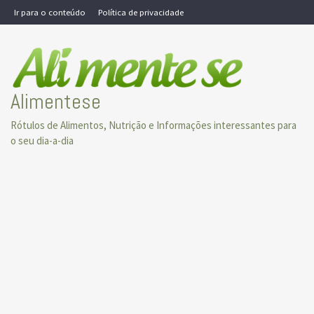
Skip
Ir para o conteúdo
Política de privacidade
to
content
Alimentese
Rótulos de Alimentos, Nutrição e Informações interessantes para
o seu dia-a-dia