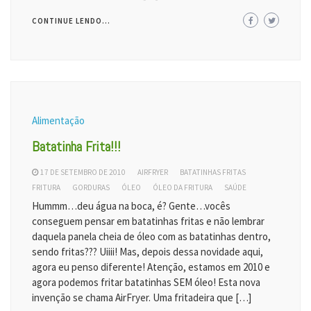
CONTINUE LENDO...
Alimentação
Batatinha Frita!!!
17 DE SETEMBRO DE 2010
AIRFRYER
BATATINHAS FRITAS
FRITURA
GORDURAS
ÓLEO
ÓLEO DA FRITURA
SAÚDE
Hummm…deu água na boca, é? Gente…vocês
conseguem pensar em batatinhas fritas e não lembrar
daquela panela cheia de óleo com as batatinhas dentro,
sendo fritas??? Uiiii! Mas, depois dessa novidade aqui,
agora eu penso diferente! Atenção, estamos em 2010 e
agora podemos fritar batatinhas SEM óleo! Esta nova
invenção se chama AirFryer. Uma fritadeira que […]