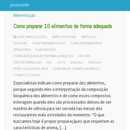
privacidade
Alimentação
Como preparar 10 alimentos de forma adequada
16 DE MARÇO DE 2011
ARROZ INTEGRAL
BRÓCOLIS
CENOURA
COMO PREPARAR FEIJÃO
COMO PREPARAR PEIXE
ERVAS FINAS
FLAVONOIDES
FORMA ADEQUADA DE PREPARA ALIMENTOS
FRITURA
FRUTAS VERMELHAS
HDL
LEITE
ÔMEGA 3
ÔMEGA 6
PEIXE COLESTEROL BOM
SOPA FIRA DE TOMATE GASPACHO
TOMATE LICOPENO
Especialistas indicam como preparar dez alimentos,
porque segundo eles a interpretação da composição
bioquímica dos alimentos e de como esses compostos
interagem quando eles são processados deixou de ser
matéria de ciência para ser servida nas mesas dos
restaurantes mais estrelados do momento. “O que
buscamos hoje é propor preparaçàµes que respeitem as
características de aroma, […]