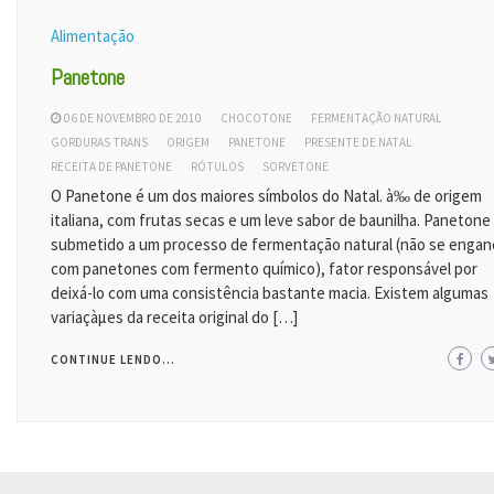
Alimentação
Panetone
06 DE NOVEMBRO DE 2010
CHOCOTONE
FERMENTAÇÃO NATURAL
GORDURAS TRANS
ORIGEM
PANETONE
PRESENTE DE NATAL
RECEITA DE PANETONE
RÓTULOS
SORVETONE
O Panetone é um dos maiores símbolos do Natal. à‰ de origem
italiana, com frutas secas e um leve sabor de baunilha. Panetone
submetido a um processo de fermentação natural (não se engan
com panetones com fermento químico), fator responsável por
deixá-lo com uma consistência bastante macia. Existem algumas
variaçàµes da receita original do […]
CONTINUE LENDO...