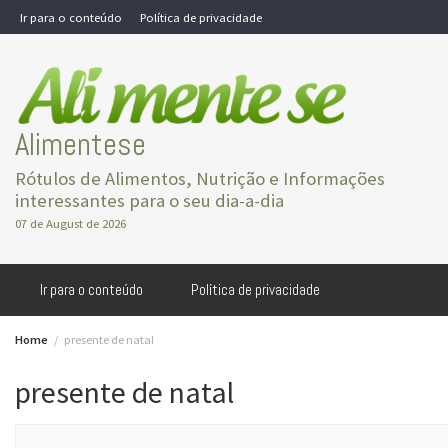
Skip
Ir para o conteúdo
Política de privacidade
to
content
Alimentese
Rótulos de Alimentos, Nutrição e Informações
interessantes para o seu dia-a-dia
07 de August de 2026
Ir para o conteúdo
Política de privacidade
Home
presente de natal
presente de natal