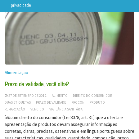
privacidade
Alimentação
Prazo de validade, você olha?
27 DE SETEMBRO DE 2012
ALIMENTO
DIREITO DO CONSUMIDOR
DUAS ETIQUETAS
PRAZO DE VALIDADE
PROCON
PRODUTO
REMARCAÇÃO
VENCIDO
VIGILÂNCIA SANITÁRIA
à‰ um direito do consumidor (Lei 8078, art. 31) que a oferta e
apresentação de produtos devam assegurar informaçàµes
corretas, claras, precisas, ostensivas e em língua portuguesa sobre
suas características, qualidades, quantidade, composição, preço,