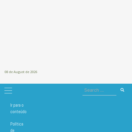
08 de August de 2026
Search
for:
Ir para o
Home
remarcação
conteúdo
remarcação
Política
de