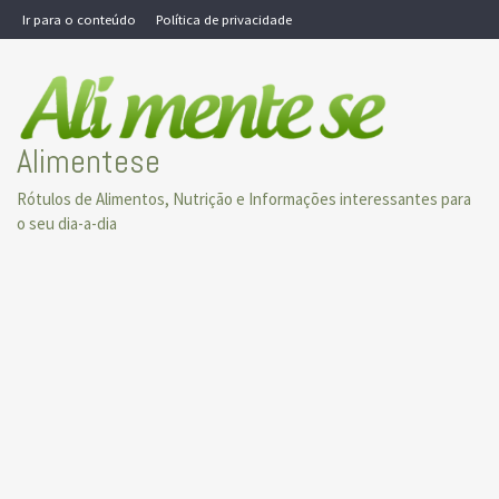
Skip
Ir para o conteúdo
Política de privacidade
to
content
Alimentese
Rótulos de Alimentos, Nutrição e Informações interessantes para
o seu dia-a-dia