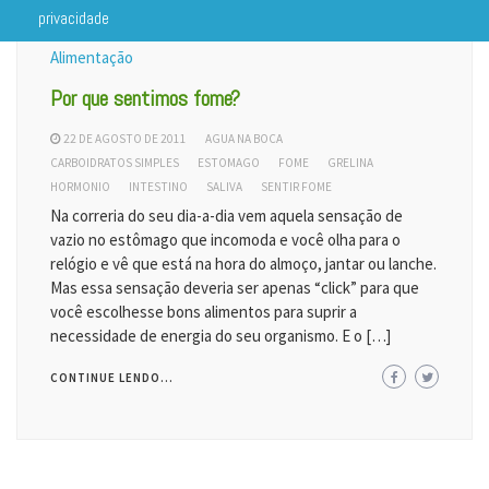
privacidade
Alimentação
Por que sentimos fome?
22 DE AGOSTO DE 2011
AGUA NA BOCA
CARBOIDRATOS SIMPLES
ESTOMAGO
FOME
GRELINA
HORMONIO
INTESTINO
SALIVA
SENTIR FOME
Na correria do seu dia-a-dia vem aquela sensação de
vazio no estômago que incomoda e você olha para o
relógio e vê que está na hora do almoço, jantar ou lanche.
Mas essa sensação deveria ser apenas “click” para que
você escolhesse bons alimentos para suprir a
necessidade de energia do seu organismo. E o […]
CONTINUE LENDO...