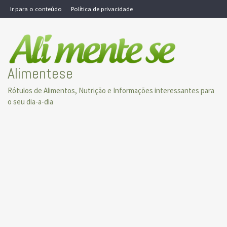
Skip
Ir para o conteúdo
Política de privacidade
to
content
Alimentese
Rótulos de Alimentos, Nutrição e Informações interessantes para
o seu dia-a-dia