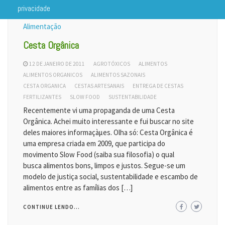
privacidade
Alimentação
Cesta Orgânica
12 DE JANEIRO DE 2011
AGROTÓXICOS
ALIMENTOS
ALIMENTOS ORGANICOS
ALIMENTOS SAZONAIS
CESTA ORGANICA
CESTAS ARTESANAIS
ENTREGA DE CESTAS
FERTILIZANTES
SLOW FOOD
SUSTENTABILIDADE
Recentemente vi uma propaganda de uma Cesta
Orgânica. Achei muito interessante e fui buscar no site
deles maiores informaçàµes. Olha só: Cesta Orgânica é
uma empresa criada em 2009, que participa do
movimento Slow Food (saiba sua filosofia) o qual
busca alimentos bons, limpos e justos. Segue-se um
modelo de justiça social, sustentabilidade e escambo de
alimentos entre as famílias dos […]
CONTINUE LENDO...