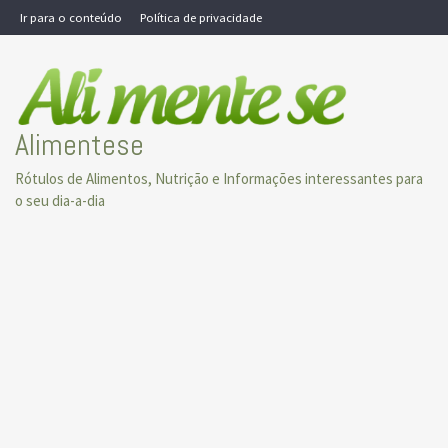
Skip
Ir para o conteúdo
Política de privacidade
to
content
Alimentese
Rótulos de Alimentos, Nutrição e Informações interessantes para
o seu dia-a-dia