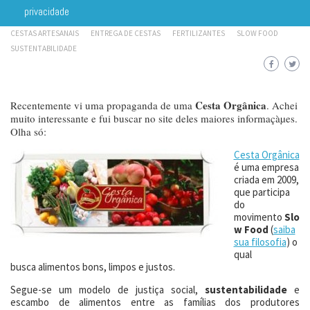
12 DE JANEIRO DE 2011
ALIMENTAÇÃO
AGROTÓXICOS
ALIMENTOS
privacidade
ALIMENTOS ORGANICOS
ALIMENTOS SAZONAIS
CESTA ORGANICA
CESTAS ARTESANAIS
ENTREGA DE CESTAS
FERTILIZANTES
SLOW FOOD
SUSTENTABILIDADE
Cesta Orgânica
Recentemente vi uma propaganda de uma
. Achei
muito interessante e fui buscar no site deles maiores informaçàµes.
Olha só:
Cesta Orgânica
é uma empresa
criada em 2009,
que participa
do
movimento
Slo
w Food
(
saiba
sua filosofia
) o
qual
busca alimentos bons, limpos e justos.
Segue-se um modelo de justiça social,
sustentabilidade
e
escambo de alimentos entre as famílias dos produtores