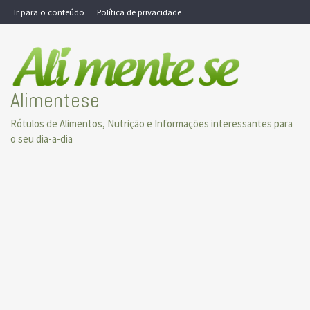
Skip
Ir para o conteúdo
Política de privacidade
to
content
Alimentese
Rótulos de Alimentos, Nutrição e Informações interessantes para
o seu dia-a-dia