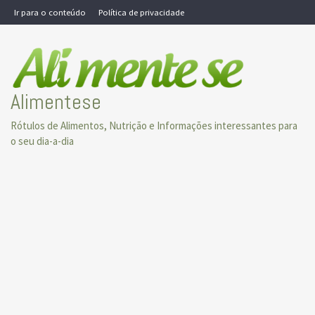
Skip
Ir para o conteúdo
Política de privacidade
to
content
Alimentese
Rótulos de Alimentos, Nutrição e Informações interessantes para
o seu dia-a-dia