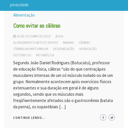
privacidade
Alimentação
Como evitar as cãibras
24 DE OUTUBRO DE 2010
ÁGUA
ALONGAMENTO ANTES E DEPOIS
BANANA
CÃIBRAS
CÃIBRAS NA PANTURRILHA
DESIDRATAÇÃO
HIDRATAÇÃO
ISOTÔNICOS
METABÓLICA
Segundo João Daniel Rodrigues (Botucatu), professor
de educação física, cãibras “são do que contraçàµes
musculares intensas de um só músculo isolado ou de um
grupo. Normalmente acontecem após exercícios físicos
extenuantes e sua duração em geral é de alguns
segundos, sendo que os músculos mais
freqà¼entemente afetados são o gastrocnêmio (batata
da perna), os isquiotibiais […]
CONTINUE LENDO...