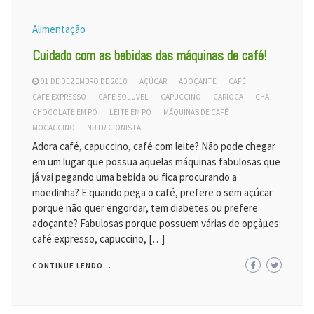
Alimentação
Cuidado com as bebidas das máquinas de café!
01 DE DEZEMBRO DE 2010
AÇÚCAR
ADOÇANTE
CAFÉ
CAFE EXPRESSO
CAFE SOLUVEL
CAPUCCINO
CARIOCA
CHÁ
CHOCOLATE EM PÓ
LEITE EM PÓ
MÁQUINAS DE CAFÉ
MOCACCINO
NUTRICIONISTA
Adora café, capuccino, café com leite? Não pode chegar
em um lugar que possua aquelas máquinas fabulosas que
já vai pegando uma bebida ou fica procurando a
moedinha? E quando pega o café, prefere o sem açúcar
porque não quer engordar, tem diabetes ou prefere
adoçante? Fabulosas porque possuem várias de opçàµes:
café expresso, capuccino, […]
CONTINUE LENDO...