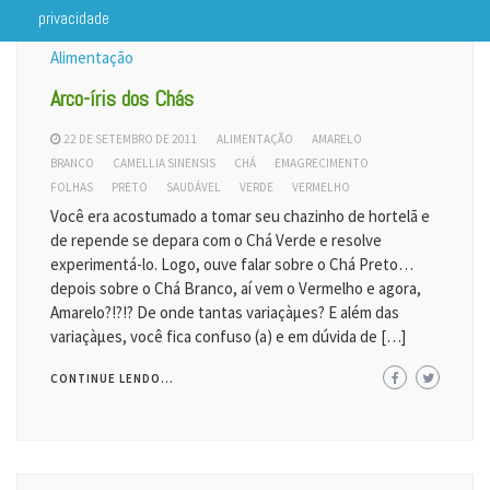
privacidade
Alimentação
Arco-íris dos Chás
22 DE SETEMBRO DE 2011
ALIMENTAÇÃO
AMARELO
BRANCO
CAMELLIA SINENSIS
CHÁ
EMAGRECIMENTO
FOLHAS
PRETO
SAUDÁVEL
VERDE
VERMELHO
Você era acostumado a tomar seu chazinho de hortelã e
de repende se depara com o Chá Verde e resolve
experimentá-lo. Logo, ouve falar sobre o Chá Preto…
depois sobre o Chá Branco, aí vem o Vermelho e agora,
Amarelo?!?!? De onde tantas variaçàµes? E além das
variaçàµes, você fica confuso (a) e em dúvida de […]
CONTINUE LENDO...