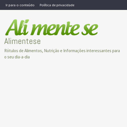
Skip
Ir para o conteúdo
Política de privacidade
to
content
Alimentese
Rótulos de Alimentos, Nutrição e Informações interessantes para
o seu dia-a-dia