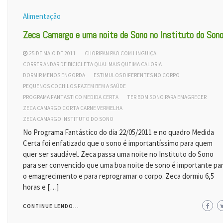
Alimentação
Zeca Camargo e uma noite de Sono no Instituto do Son
25 DE MAIO DE 2011
CHORIPAN PAO COM LINGUIÇA
CORRER ANDAR DE BICICLETA QUAL MAIS QUEIMA CALORIA
DORMIR MENOS ENGORDA
ESTIMULOS DIFERENTES NO CORPO
PEQUENOS COCHILOS FAZEM BEM A SAÚDE
PROGRAMA FANTASTICO MEDIDA CERTA
TER BOM SONO PARA EMAGRECER
ZECA CAMARGO CORTA CARNE VERMELHA
ZECA CAMARGO INSTITUTO DO SONO
No Programa Fantástico do dia 22/05/2011 e no quadro Medida
Certa foi enfatizado que o sono é importantíssimo para quem
quer ser saudável. Zeca passa uma noite no Instituto do Sono
para ser convencido que uma boa noite de sono é importante pa
o emagrecimento e para reprogramar o corpo. Zeca dormiu 6,5
horas e […]
CONTINUE LENDO...