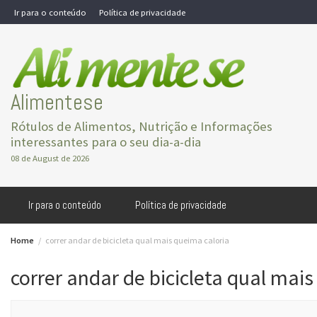
Skip
Ir para o conteúdo
Política de privacidade
to
content
Alimentese
Rótulos de Alimentos, Nutrição e Informações
interessantes para o seu dia-a-dia
08 de August de 2026
Ir para o conteúdo
Política de privacidade
Home
correr andar de bicicleta qual mais queima caloria
correr andar de bicicleta qual mai