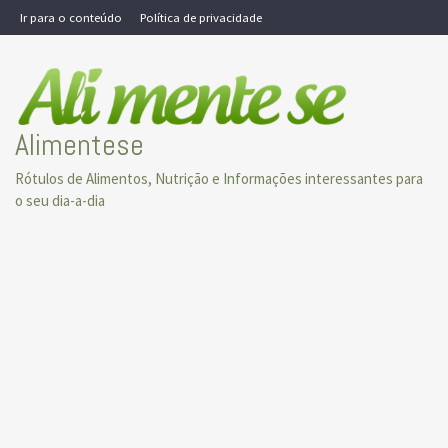
Skip
Ir para o conteúdo
Política de privacidade
to
content
Alimentese
Rótulos de Alimentos, Nutrição e Informações interessantes para
o seu dia-a-dia