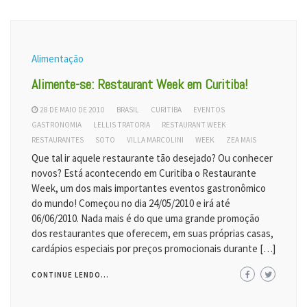
Alimentação
Alimente-se: Restaurant Week em Curitiba!
28 DE MAIO DE 2010
BRASIL
CURITIBA
EVENTOS
GASTRONOMIA
LELLIS TRATORIA
RESTAURANT WEEK
RESTAURANTES
SOTO
VILLA MARCOLINI
WEEK
ZEA MAIS
Que tal ir aquele restaurante tão desejado? Ou conhecer
novos? Está acontecendo em Curitiba o Restaurante
Week, um dos mais importantes eventos gastronômico
do mundo! Começou no dia 24/05/2010 e irá até
06/06/2010. Nada mais é do que uma grande promoção
dos restaurantes que oferecem, em suas próprias casas,
cardápios especiais por preços promocionais durante […]
CONTINUE LENDO...