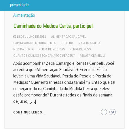
privacidade
Alimentação
Caminhada do Medida Certa, participe!
18 DE JULHO DE 2011
ALIMENTAÇÃO SAUDÁVEL
CAMINHADA DO MEDIDA CERTA
CURITIBA
MARCIO ATALLA
MEDIDA CERTA
PERDA DE MEDIDAS
PERDA DE PESO
QUANTOS QUILOS ZECA CAMARGO PERDEU?
RENATA CERIBELLI
Após acompanhar Zeca Camargo e Renata Ceribelli, você
acredita que Alimentação Saudável + Exercício Físico
levam a uma Vida Saudável, Perda de Peso e a Perda de
Medidas? Quer entrar nessa onda também? Então que tal
começar indo na Caminhada do Medida Certa que eles
estão promovendo? Durante todos os finais de semana
de julho, […]
CONTINUE LENDO...