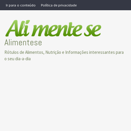
Skip
Ir para o conteúdo
Política de privacidade
to
content
Alimentese
Rótulos de Alimentos, Nutrição e Informações interessantes para
o seu dia-a-dia