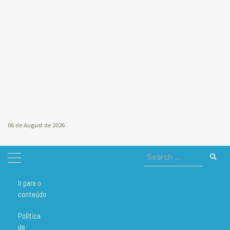
06 de August de 2026
Search
for:
Ir para o
Home
kibon
conteúdo
kibon
Política
de