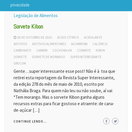
privacidade
Legislação de Alimentos
Sorvete Kibon
28 DE OUTUBRO DE 2010
ÁCIDO CÍTRICO
ACIDULANTE
ADITIVOS
ADITIVOS ALIMENTARES
ALFARROBA
CALÓRICO
CARBONATO
CARMIM
COCHONILHA
CORANTE
KIBON
SORVETE
SORVETE DE MORANGO
SUPER INTERESSANTE
URUCUM
Gente…super interessante esse post! Não é à toa que
retirei esta reportagem da Revista Super Interessante,
da edição 278 do mês de maio de 2010, escrito por
Nathália Braga. Para quem não leu ou não soube, aí vai:
“Tem morango. Mas o sorvete Kibon ganha alguns
recursos extras para ficar gostoso e atraente: de cana-
de-açúcar […]
CONTINUE LENDO...