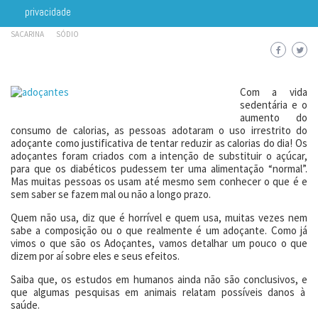
20 DE SETEMBRO DE 2011
ALIMENTAÇÃO
ADOÇANTES
ALIMENTAÇÃO
privacidade
CARBOIDRATO
CICLAMATO
DIABETES
DOCE
INFANTIL
MEDIDA CERTA
SACARINA
SÓDIO
Com a vida
sedentária e o
aumento do
consumo de calorias, as pessoas adotaram o uso irrestrito do
adoçante como justificativa de tentar reduzir as calorias do dia! Os
adoçantes foram criados com a intenção de substituir o açúcar,
para que os diabéticos pudessem ter uma alimentação “normal”.
Mas muitas pessoas os usam até mesmo sem conhecer o que é e
sem saber se fazem mal ou não a longo prazo.
Quem não usa, diz que é horrível e quem usa, muitas vezes nem
sabe a composição ou o que realmente é um adoçante. Como já
vimos o que são os Adoçantes, vamos detalhar um pouco o que
dizem por aí sobre eles e seus efeitos.
Saiba que, os estudos em humanos ainda não são conclusivos, e
que algumas pesquisas em animais relatam possíveis danos à
saúde.