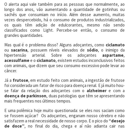
O alerta aqui vale também para as pessoas que normalmente, ao
longo dos anos, vão aumentando a quantidade de gotinhas ou
sachês que consumiam no início. Além desse aumento, muitas
vezes despercebido, há o consumo de produtos industrializados,
os quais têm adição de edulcorantes, mesmo não sendo
classificados como Light. Percebe-se então, o consumo de
grandes quantidades.
Mas qual é o problema disso? Alguns adoçantes, como
ciclamato
ou
sacarina
, possuem níveis elevados de
sódio
, o inimigo da
hipertensão arterial. Sobre os adoçantes
aspartame
,
acessulfame
e o
ciclamato
, existem estudos inconclusivos feitos
com animais, que dizem que seu consumo excessivo pode levar ao
câncer.
Já a
frutose
, em estudo feito com animais, a ingestão de frutose
foi considerada um fator de risco para doença renal. E já muito hou-
se falar da relação dos adoçantes com o
alzheimer
e com a
doença de parkinson
, duas patologias que têm se apresentando
mais frequentes nos últimos tempos.
E uma polêmica hoje muito questionada: se eles nos saciam como
se fossem açúcar? Os adoçantes, enganam nosso cérebro e não
satisfazem a real necessidade de nosso corpo. E o pico do
“desejo
de doce”
, no final do dia, chega e aí não adianta cair nas