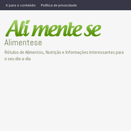
Skip
Ir para o conteúdo
Política de privacidade
to
content
Alimentese
Rótulos de Alimentos, Nutrição e Informações interessantes para
o seu dia-a-dia