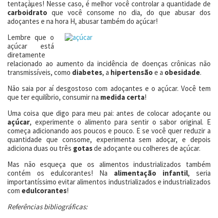
tentaçàµes! Nesse caso, é melhor você controlar a quantidade de
carboidrato
que você consome no dia, do que abusar dos
adoçantes e na hora H, abusar também do açúcar!
Lembre que o
açúcar está
diretamente
relacionado ao aumento da incidência de doenças crônicas não
transmissíveis, como
diabetes
, a
hipertensão
e a
obesidade
.
Não saia por aí desgostoso com adoçantes e o açúcar. Você tem
que ter equilíbrio, consumir na
medida certa
!
Uma coisa que digo para meu pai: antes de colocar adoçante ou
açúcar
, experimente o alimento para sentir o sabor original. E
começa adicionando aos poucos e pouco. E se você quer reduzir a
quantidade que consome, experimenta sem adoçar, e depois
adiciona duas ou três
gotas
de adoçante ou colheres de açúcar.
Mas não esqueça que os alimentos industrializados também
contém os edulcorantes! Na
alimentação infantil
, seria
importantíssimo evitar alimentos industrializados e industrializados
com
edulcorantes
!
Referências bibliográficas: