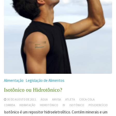
Alimentação
Legislação de Alimentos
Isotônico ou Hidrotônico?
30 DE AGOSTO DE 2011
ÁGUA
ANVISA
ATLETA
COCA-COLA
CORRIDA
HIDRATAÇÃO
HIDROTÔNICO
I9
ISOTÔNICO
PÓS EXERCÍCIO
Isotônico é um repositor hidroeletrolítico. Contém minerais e um