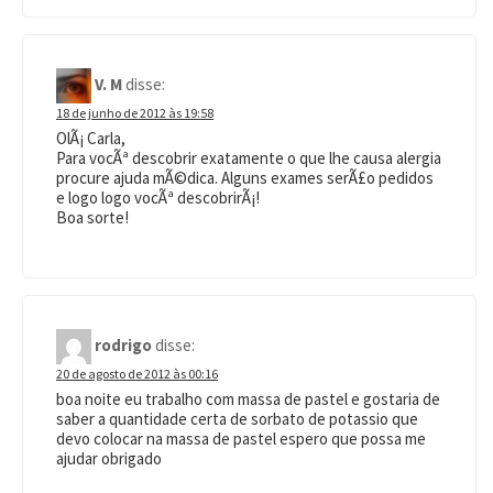
V. M
disse:
18 de junho de 2012 às 19:58
OlÃ¡ Carla,
Para vocÃª descobrir exatamente o que lhe causa alergia
procure ajuda mÃ©dica. Alguns exames serÃ£o pedidos
e logo logo vocÃª descobrirÃ¡!
Boa sorte!
rodrigo
disse:
20 de agosto de 2012 às 00:16
boa noite eu trabalho com massa de pastel e gostaria de
saber a quantidade certa de sorbato de potassio que
devo colocar na massa de pastel espero que possa me
ajudar obrigado