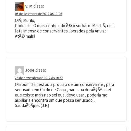
V. M
disse:
03 de setembro de 2012 às 11:06
OlÃ¡ Murilo,
Pode sim. O mais conhecido Ã© o sorbato. Mas hÃ¡ uma
lista imensa de conservantes liberados pela Anvisa.
AtÃ© mais!
Jose
disse:
28 de novembro de 2012 às 10:38
Ola bom dia , estou a procura de um conservante , para
ser usado em Caldo de Cana , para sua duraÃ§Ã£o sei
que existe mais nao sei qual devo usar , poderia me
auxiliar a encontra um que possa ser usado ,
SaudaÃ§Ãµes (J.B)