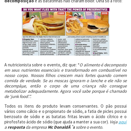
decomposição
e as batatinhas não criaram bolor. Olha só a foto:
A nutricionista sobre o evento, diz que: “
O alimento é decomposto
em seus nutrientes essenciais e transformado em combustível no
nosso corpo. Nossos filhos crescem mais fortes quando comem
comida de verdade. Se as moscas ignoram o lanche e ele não se
decompàµe, então o corpo de uma criança não consegue
metabolizar adequadamente. Agora você sabe porque é chamado
de ‘junk food’.”.
Todos os itens do produto levam conservantes. O pão possui
vários como cálcio e o propionato de sódio, a fatia de picles possui
benzoato de sódio e as batatas fritas levam o ácido cítrico e o
pirofosfato ácido de sódio (que ajuda a manter a sua cor).
Veja
aqui
a
resposta
da empresa
Mc DonaldÂ´s
sobre o evento.