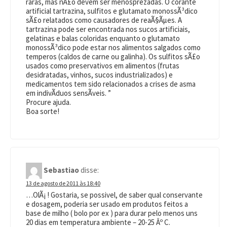
raras, mas nÃ£o devem ser menosprezadas. O corante
artificial tartrazina, sulfitos e glutamato monossÃ³dico
sÃ£o relatados como causadores de reaÃ§Ãµes. A
tartrazina pode ser encontrada nos sucos artificiais,
gelatinas e balas coloridas enquanto o glutamato
monossÃ³dico pode estar nos alimentos salgados como
temperos (caldos de carne ou galinha). Os sulfitos sÃ£o
usados como preservativos em alimentos (frutas
desidratadas, vinhos, sucos industrializados) e
medicamentos tem sido relacionados a crises de asma
em indivÃ­duos sensÃ­veis. ”
Procure ajuda.
Boa sorte!
Sebastiao
disse:
13 de agosto de 2011 às 18:40
…OlÃ¡ ! Gostaria, se possivel, de saber qual conservante
e dosagem, poderia ser usado em produtos feitos a
base de milho ( bolo por ex ) para durar pelo menos uns
20 dias em temperatura ambiente – 20-25 Âº C.