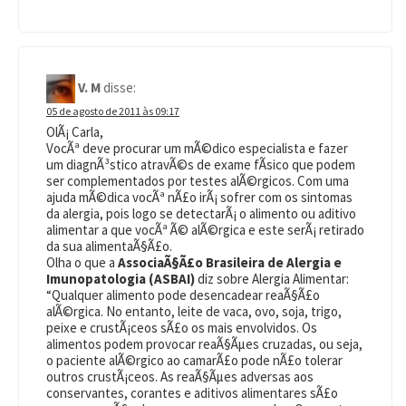
V. M
disse:
05 de agosto de 2011 às 09:17
OlÃ¡ Carla,
VocÃª deve procurar um mÃ©dico especialista e fazer
um diagnÃ³stico atravÃ©s de exame fÃ­sico que podem
ser complementados por testes alÃ©rgicos. Com uma
ajuda mÃ©dica vocÃª nÃ£o irÃ¡ sofrer com os sintomas
da alergia, pois logo se detectarÃ¡ o alimento ou aditivo
alimentar a que vocÃª Ã© alÃ©rgica e este serÃ¡ retirado
da sua alimentaÃ§Ã£o.
Olha o que a
AssociaÃ§Ã£o Brasileira de Alergia e
Imunopatologia (ASBAI)
diz sobre Alergia Alimentar:
“Qualquer alimento pode desencadear reaÃ§Ã£o
alÃ©rgica. No entanto, leite de vaca, ovo, soja, trigo,
peixe e crustÃ¡ceos sÃ£o os mais envolvidos. Os
alimentos podem provocar reaÃ§Ãµes cruzadas, ou seja,
o paciente alÃ©rgico ao camarÃ£o pode nÃ£o tolerar
outros crustÃ¡ceos. As reaÃ§Ãµes adversas aos
conservantes, corantes e aditivos alimentares sÃ£o