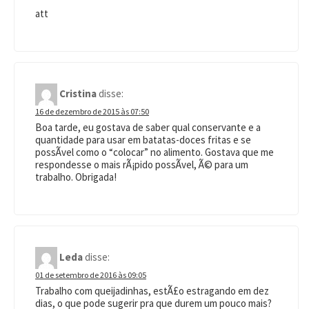
att
Cristina
disse:
16 de dezembro de 2015 às 07:50
Boa tarde, eu gostava de saber qual conservante e a
quantidade para usar em batatas-doces fritas e se
possÃ­vel como o “colocar” no alimento. Gostava que me
respondesse o mais rÃ¡pido possÃ­vel, Ã© para um
trabalho. Obrigada!
Leda
disse:
01 de setembro de 2016 às 09:05
Trabalho com queijadinhas, estÃ£o estragando em dez
dias, o que pode sugerir pra que durem um pouco mais?