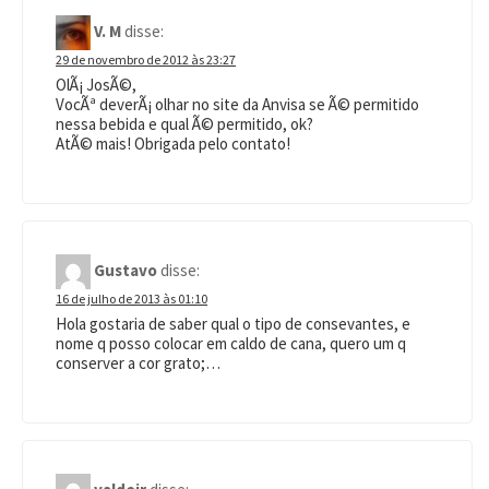
V. M
disse:
29 de novembro de 2012 às 23:27
OlÃ¡ JosÃ©,
VocÃª deverÃ¡ olhar no site da Anvisa se Ã© permitido
nessa bebida e qual Ã© permitido, ok?
AtÃ© mais! Obrigada pelo contato!
Gustavo
disse:
16 de julho de 2013 às 01:10
Hola gostaria de saber qual o tipo de consevantes, e
nome q posso colocar em caldo de cana, quero um q
conserver a cor grato;…
valdeir
disse: