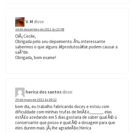
V. M
disse:
14 de dezembro de 2011 às 23:08
OlÃ¡ Cecile,
Obrigada pelo seu depoimento. Ã‰ interessante
sabermos o que alguns â€produtosâ€œ podem causar a
saÃºde.
Obrigada, bom exame!
herica dos santos
disse:
29 de maio de 2012 às 09:22
bom dia, eu trabalho fabricando doces e estou com
dificuldade com minhas trufas de limÃ£o______ elas
estÃ£o azedando em 5 dias.gostaria de saber qual Ã© o
conservante que posso e qual Ã© a dosagem para que
eles durem mais. jÃ¡ lhe agradeÃ§o:Herica