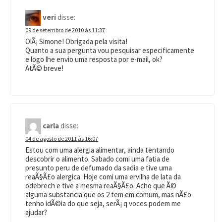
veri
disse:
09 de setembro de 2010 às 11:37
OlÃ¡ Simone! Obrigada pela visita!
Quanto a sua pergunta vou pesquisar especificamente
e logo lhe envio uma resposta por e-mail, ok?
AtÃ© breve!
carla
disse:
04 de agosto de 2011 às 16:07
Estou com uma alergia alimentar, ainda tentando
descobrir o alimento. Sabado comi uma fatia de
presunto peru de defumado da sadia e tive uma
reaÃ§Ã£o alergica. Hoje comi uma ervilha de lata da
odebrech e tive a mesma reaÃ§Ã£o. Acho que Ã©
alguma substancia que os 2 tem em comum, mas nÃ£o
tenho idÃ©ia do que seja, serÃ¡ q voces podem me
ajudar?