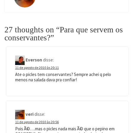
27 thoughts on “
Para que servem os
conservantes?
”
Everson
disse:
11 de agosto de 2010 às 20:11
Ate o picles tem conservantes? Sempre achei q pelo
menos na salada dava pra confiar!
veri
disse:
11 de agosto de 2010 às 20:56
Pois Ã©….mas o picles nada mais Ã© que o pepino em