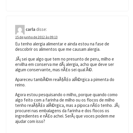
carla
disse:
15 de junho de 2012 às 09:13
Eu tenho alergia alimentar e ainda estou na fase de
descobrir os alimentos que me causam alergia.
JÃ¡ sei que algo que tem no presunto de peru, milho e
ervilha em conserva me dÃ¡ alergia, acho que deve ser
algum conservante, mas nÃ£o sei qual Ã©.
Apareceu tambÃ©m reaÃ§Ã£o alÃ©rgica a pimenta do
reino.
Agora estou pesquisando o milho, porque quando como
algo feito com a farinha de milho ou os flocos de milho
tenho reaÃ§Ã£o alÃ©rgica, mas a pipoca nÃ£o tenho. JÃ¡
procurei nas embalagens da farinha e dos flocos os
ingredientes e nÃ£o achei. SerÃ¡ que voces podem me
ajudar com isso?