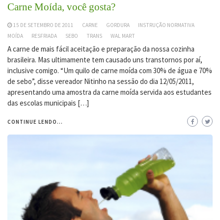
Carne Moída, você gosta?
15 DE SETEMBRO DE 2011
CARNE
GORDURA
INSTRUÇÃO NORMATIVA
MOÍDA
RESFRIADA
SEBO
TRANS
WAL MART
A carne de mais fácil aceitação e preparação da nossa cozinha
brasileira. Mas ultimamente tem causado uns transtornos por aí,
inclusive comigo. “Um quilo de carne moída com 30% de água e 70%
de sebo”, disse vereador Nitinho na sessão do dia 12/05/2011,
apresentando uma amostra da carne moída servida aos estudantes
das escolas municipais […]
CONTINUE LENDO...