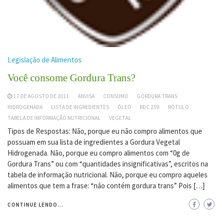
Legislação de Alimentos
Você consome Gordura Trans?
17 DE AGOSTO DE 2011
ANVISA
CONSUMO
GORDURA TRANS
HIDROGENADA
LISTA DE INGREDIENTES
ÓLEO
RDC 259
RÓTULO
TABELA DE INFORMAÇÃO NUTRICIONAL
VEGETAL
Tipos de Respostas: Não, porque eu não compro alimentos que
possuam em sua lista de ingredientes a Gordura Vegetal
Hidrogenada. Não, porque eu compro alimentos com “0g de
Gordura Trans” ou com “quantidades insignificativas”, escritos na
tabela de informação nutricional. Não, porque eu compro aqueles
alimentos que tem a frase: “não contém gordura trans” Pois […]
CONTINUE LENDO...