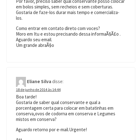
Por favor, preciso saber qual conservante posso colocar
em bolos simples, sem recheios e sem coberturas.
Gostaria de faze-los durar mais tempo e comercializa-
los.
Como entrar em contato direto com voces?
Moro em Itu e estou precisando dessa informaÃ§Ã£o .
Aguardo seu email.
Um grande abraÃ§o
Eliane Silva
disse:
18 de junho de 2014 às 14:44
Boa tarde!
Gostaria de saber qual conservante e qual a
porcentagem certa para colocar em batatinhas em
conserva,ovos de codorna em conserva e Legumes
mistos em conserva?
Aguardo retorno por e-mail.Urgente!
Att,