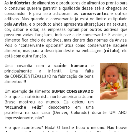
As
indústrias
de alimentos e produtores de alimentos pronto para
o consumo querem garantir a qualidade desse até a chegada ao
consumidor. E para isso adicionam os
conservantes
e outros
aditivos. Mas quando o conservante já está no limite estipulado
pela
Anvisa
, e o produto ainda apresenta alteraçàµes na textura,
cor, sabor e odor, as empresas optam por outros aditivos que
possuem várias funçàµes, inclusive a de conservante. E assim, o
alimento fica cheio de aditivos, mas dentro das normas da Anvisa.
Pois o “conservante opcional” atua como conservante naquele
alimento, mas para a descrição deste na embalagem (
rótulo
), ele
está com outra função.
Uma covardia com a
saúde humana
e
principalmente a infantil. Uma falta
de CONSCIENTIZAà‡àƒO na fabricação de bons
alimentos!!!
Um exemplo de alimento
SUPER CONSERVADO
é o que a nutricionista norte-americana Joann
Bruso mostrou ao mundo. Ela deixou um
“
McLanche Feliz
” descoberto em uma
prateleira na sua casa (Denver, Colorado) durante UM ANO.
Impressionante, não?
E o que aconteceu? Nada! O lanche ficou o mesmo. Não houve