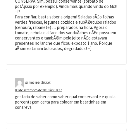
CONSERVA. Sim, possui conservante (sorbato de
potÃ¡ssio por exemplo). Ainda mais quando vindo do Mc!!
=P
Para confiar, basta saber a origem! Saladas sÃ£o folhas
verdes frescas, legumes cozidos e tubÃ©rculos ralados
(cenoura, rabanete) … preparados na hora. Agora o
tomate, cebola e alface dos sanduÃ­ches nÃ£o possuem
conservantes e tambÃ©m pelo jeito nÃ£o estavam
presentes no lanche que ficou exposto 1 ano. Porque
aÃ­ sim estariam bolorados, degradados! =)
simone
disse:
08 de setembro de 2010 às 10:37
gostaria de saber como saber qual conservante e qual a
porcentagem certa para colocar em batatinhas em
consreva