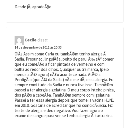
Desde jÃ¡ agradeÃ§o.
Cecile
disse:
14 de dezembro de 2011 às 20:33
OlÃ¡. Assim como Carla eu tambÃ©m tenho alergia Ã
Sadia. Presunto, linguiÃ§a, peito de peru. Ã‰ sÃ³ comer
que eu comeÃ§o a ficar pintada de vermelho e com
bolha ao redor dos olhos. Qualquer outra marca, (pelo
menos atÃ© agora) nÃ£o acontece nada. AtÃ© a
PerdigÃ o (que Ã© da Sadia) nÃ o me dÃ¡ essa alergia. Eu
sempre comi tudo da Sadia e nunca tive isso. TambÃ©m
passei a ter alergia a gelatina. O meu corpo inteiro pinica,
dos pÃ©s a cabeÃ§a. TambÃ©m sempre comi gelatina.
Passei a ter essa alergia depois que tomei a vacina H1N1
em 2010. Gostaria de acreditar que foi coincidÃ«ncia. Fiz
teste de alergia e deu negativo. Vou fazer agora o
exame de sangue para ver se tenho alergia Ã tartrazina.