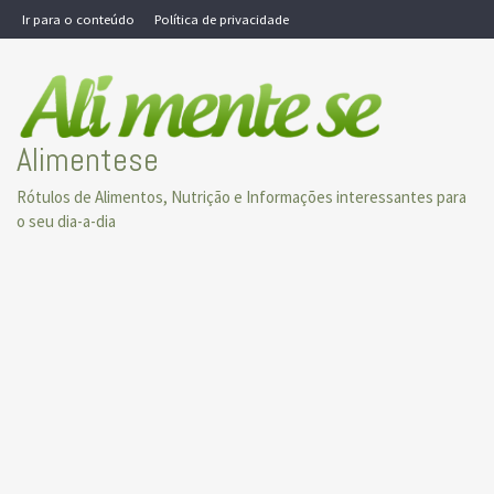
Skip
Ir para o conteúdo
Política de privacidade
to
content
Alimentese
Rótulos de Alimentos, Nutrição e Informações interessantes para
o seu dia-a-dia