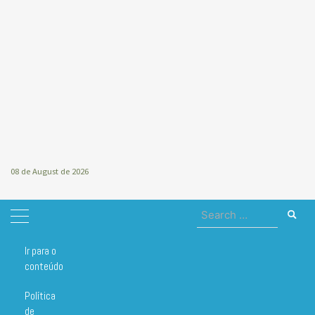
08 de August de 2026
Search
for:
Ir para o
Home
RDC
conteúdo
RDC
Política
de