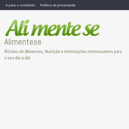
Skip
Ir para o conteúdo
Política de privacidade
to
content
Alimentese
Rótulos de Alimentos, Nutrição e Informações interessantes para
o seu dia-a-dia