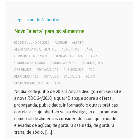
Legislação de Alimentos
Novo “alerta” para os alimentos
06 DE JULHO DE 2010
AÇÚCAR
ALERTA
ALERTA PARA OS ALIMENTOS
ALIMENTOS
CÁRIE
CONSUMO EXCESSIVO
DOENÇAS CARDIOVASCULARES
GORDURA SATURADA
GORDURA TRANS
INFORMAÇÕES
OBESIDADE
PROPAGANDAS
PUBLICIDADE
RDC
REFRIGERANTES
RÓTULOS
SAUDÁVEIS
SÓDIO
SUSPENSA RDC 24/2010
TRANS
No dia 29 de junho de 2010 a Anvisa divulgou em seu site
a nova RDC 24/2010, a qual “Dispàµe sobre a oferta,
propaganda, publicidade, informação e outras práticas
correlatas cujo objetivo seja a divulgação e a promoção
comercial de alimentos considerados com quantidades
elevadas de açúcar, de gordura saturada, de gordura
trans, de sódio, […]