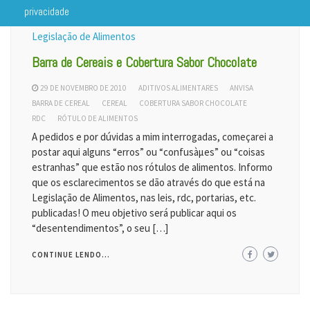
privacidade
Legislação de Alimentos
Barra de Cereais e Cobertura Sabor Chocolate
29 DE NOVEMBRO DE 2010
ADITIVOS ALIMENTARES
ANVISA
BARRA DE CEREAL
CEREAL
COBERTURA SABOR CHOCOLATE
RDC
RÓTULO DE ALIMENTOS
A pedidos e por dúvidas a mim interrogadas, começarei a
postar aqui alguns “erros” ou “confusàµes” ou “coisas
estranhas” que estão nos rótulos de alimentos. Informo
que os esclarecimentos se dão através do que está na
Legislação de Alimentos, nas leis, rdc, portarias, etc.
publicadas! O meu objetivo será publicar aqui os
“desentendimentos”, o seu […]
CONTINUE LENDO...