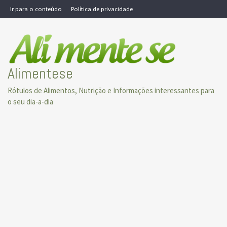
Skip
Ir para o conteúdo
Política de privacidade
to
content
Alimentese
Rótulos de Alimentos, Nutrição e Informações interessantes para
o seu dia-a-dia