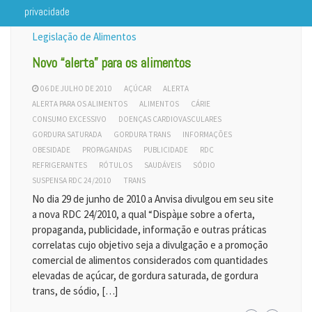
privacidade
Legislação de Alimentos
Novo “alerta” para os alimentos
06 DE JULHO DE 2010
AÇÚCAR
ALERTA
ALERTA PARA OS ALIMENTOS
ALIMENTOS
CÁRIE
CONSUMO EXCESSIVO
DOENÇAS CARDIOVASCULARES
GORDURA SATURADA
GORDURA TRANS
INFORMAÇÕES
OBESIDADE
PROPAGANDAS
PUBLICIDADE
RDC
REFRIGERANTES
RÓTULOS
SAUDÁVEIS
SÓDIO
SUSPENSA RDC 24/2010
TRANS
No dia 29 de junho de 2010 a Anvisa divulgou em seu site
a nova RDC 24/2010, a qual “Dispàµe sobre a oferta,
propaganda, publicidade, informação e outras práticas
correlatas cujo objetivo seja a divulgação e a promoção
comercial de alimentos considerados com quantidades
elevadas de açúcar, de gordura saturada, de gordura
trans, de sódio, […]