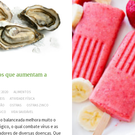
os que aumentam a
 2020
ALIMENTOS
EIS
ATIVIDADE FÍSICA
MÃO
OSTRAS
OSTRAS ZINCO
GICO
VIDA SAUDÁVEL
o balanceada melhora muito o
gico, o qual combate vírus e as
sadores de diversas doenças. Que