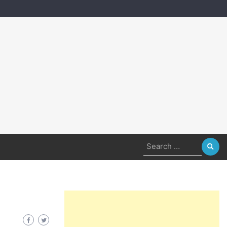
Search
for: