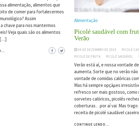
nossa alimentação, alimentos que
bito de comer para fortalecermos
imunológico? Assim
Alimentação
a chave para nos mantermos
Picolé saudável com frut
eis! Veja quais são os alimentos
Verão
 […]
04 DE DEZEMBRO DE 2019
PICOLÉ CA
...
PICOLE DE FRUTA
PICOLÉ SAUDÁVEL
Verão está aí, e nossa vontade de
aumenta. Sorte que no verão não
vontade de comidas calóricas com
Mas há sempre opçàµes irresistív
refresco ser mais gostoso, como 
sorvetes calóricos, picolés rech
coberturas…por aí vai. Mas trago
receita de picolé saudável caseir
CONTINUE LENDO...