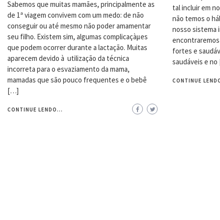
Sabemos que muitas mamães, principalmente as
tal incluir em 
de 1ª viagem convivem com um medo: de não
não temos o há
conseguir ou até mesmo não poder amamentar
nosso sistema 
seu filho. Existem sim, algumas complicaçàµes
encontraremos 
que podem ocorrer durante a lactação. Muitas
fortes e saudáv
aparecem devido à utilização da técnica
saudáveis e no
incorreta para o esvaziamento da mama,
mamadas que são pouco frequentes e o bebê
CONTINUE LENDO
[…]
CONTINUE LENDO...