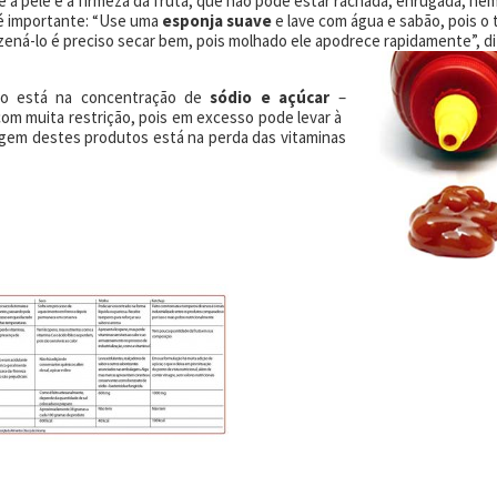
e a pele e a firmeza da fruta, que não pode estar rachada, enrugada, nem
 importante: “Use uma
esponja suave
e lave com água e sabão, pois o
zená-lo é preciso secar bem, pois molhado ele apodrece rapidamente”, di
go está na concentração de
sódio e açúcar
–
om muita restrição, pois em excesso pode levar à
ntagem destes produtos está na perda das vitaminas