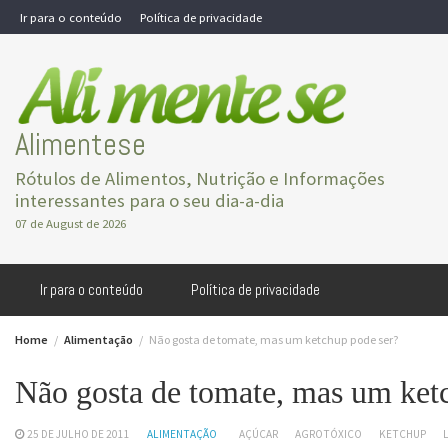
Skip
Ir para o conteúdo
Política de privacidade
to
content
Alimentese
Rótulos de Alimentos, Nutrição e Informações
interessantes para o seu dia-a-dia
07 de August de 2026
Ir para o conteúdo
Política de privacidade
Home
Alimentação
Não gosta de tomate, mas um ketchup pode ser?
Não gosta de tomate, mas um ket
25 DE JULHO DE 2011
ALIMENTAÇÃO
AÇÚCAR
AGROTÓXICO
KETCHUP