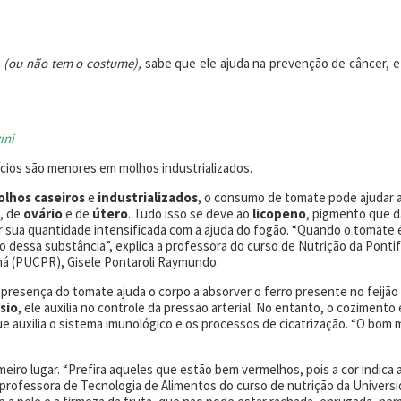
a
(ou não tem o costume),
sabe que ele ajuda na prevenção de câncer, e
ini
cios são menores em molhos industrializados.
lhos caseiros
e
industrializados
, o consumo de tomate pode ajudar 
, de
ovário
e de
útero
. Tudo isso se deve ao
licopeno
, pigmento que d
r sua quantidade intensificada com a ajuda do fogão. “Quando o tomate 
o dessa substância”, explica a professora do curso de Nutrição da Pontif
aná (PUCPR), Gisele Pontaroli Raymundo.
a presença do tomate ajuda o corpo a absorver o ferro presente no feijão
sio
, ele auxilia no controle da pressão arterial. No entanto, o cozimento 
e auxilia o sistema imunológico e os processos de cicatrização. “O bom
eiro lugar. “Prefira aqueles que estão bem vermelhos, pois a cor indica 
 a professora de Tecnologia de Alimentos do curso de nutrição da Univers