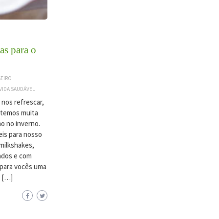
as para o
SEIRO
VIDA SAUDÁVEL
 nos refrescar,
 temos muita
o no inverno.
eis para nosso
milkshakes,
eados e com
 para vocês uma
o […]