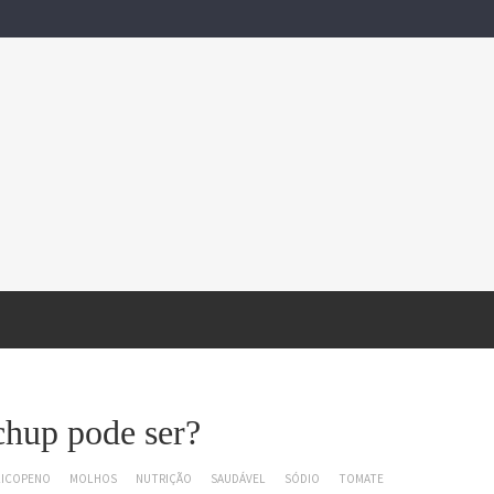
chup pode ser?
LICOPENO
MOLHOS
NUTRIÇÃO
SAUDÁVEL
SÓDIO
TOMATE