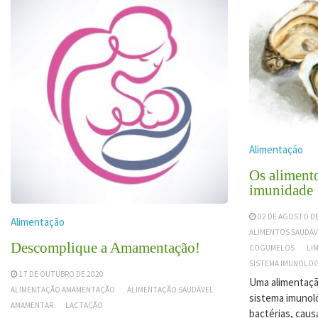
Alimentação
Os aliment
imunidade
02 DE AGOSTO DE
Alimentação
ALIMENTOS SAUDÁV
Descomplique a Amamentação!
COGUMELOS
LI
SISTEMA IMUNOLO
17 DE OUTUBRO DE 2020
Uma alimentaçã
ALIMENTAÇÃO AMAMENTAÇÃO
ALIMENTAÇÃO SAUDÁVEL
sistema imunoló
AMAMENTAR
LACTAÇÃO
bactérias, cau