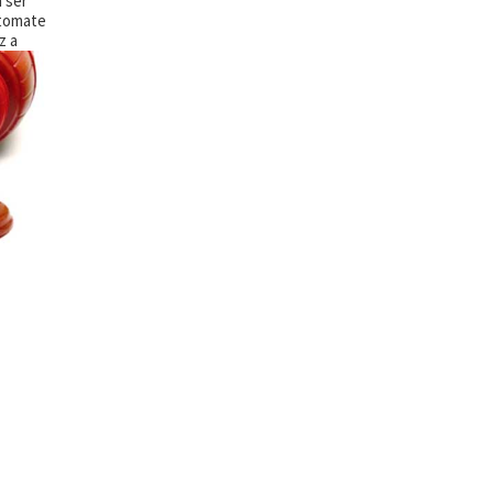
 ser
 tomate
z a