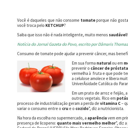
Você é daqueles que não consome
tomate
porque não gost
você troca pelo
KETCHUP
?
Saiba que isso não é nada inteligente, muito menos
saudável
!
Notícia do Jornal Gazeta do Povo, escrito por Dâmaris Thomaz
Consumo de tomate pode ajudar a prevenir câncer, mas benefí
Em sua forma
natural
ou em
mo
prevenir o
câncer de próstata
vermelha à fruta e que pode te
a celulose amolece e libera muit
UniverÂ­sidade Católica do Par
Em um prato de arroz e feijão, 
outros vegetais. Rico em
potás
processo de industrialização geram a perda de
vitamina C
– qu
variar o consumo entre o
cru
e o
cozido
”, diz a nutricionista.
Na hora da escolha no supermercado, a
aparência
vem em prim
presença de licopeno:
quanto mais vermelho melhor
”, diz