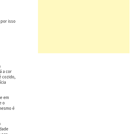
 por isso
a
á a cor
é cozido,
ícia
 e em
e o
 mesmo é
a
idade